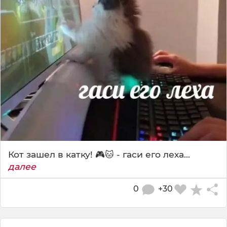
Кот зашел в катку! 🎮🐱 - гаси его леха...
далее
0
+30