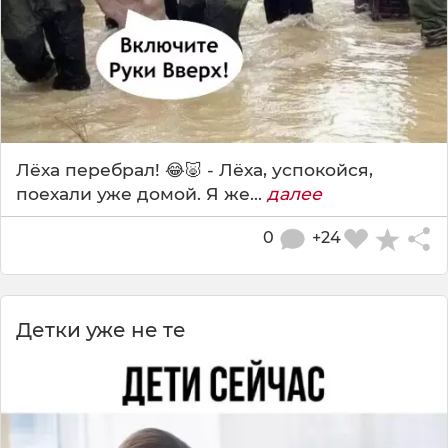
Лёха перебрал! 😂🐷 - Лёха, успокойся,
поехали уже домой. Я же...
далее
0
+24
Детки уже не те