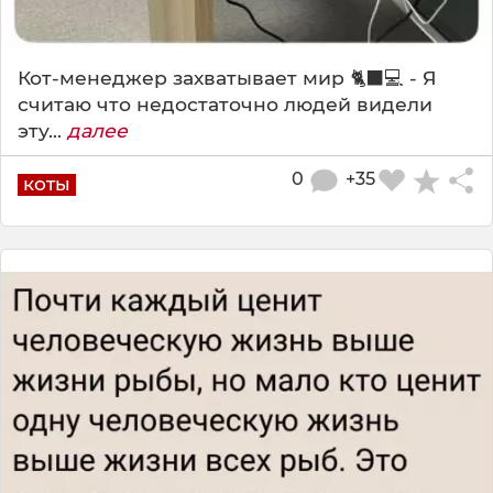
Кот-менеджер захватывает мир 🐈‍⬛💻 - Я
считаю что недостаточно людей видели
эту...
далее
0
+35
коты