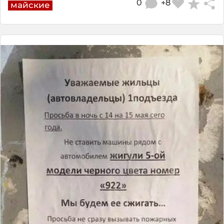
0
+8
майские