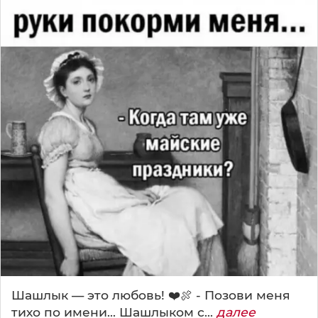
Шашлык — это любовь! ❤️🍖 - Позови меня
тихо по имени... Шашлыком с...
далее