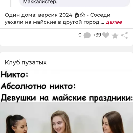
Один дома: версия 2024 🏠😱 - Соседи
уехали на майские в другой город....
далее
0
+39
Kлyб пyзaтыx