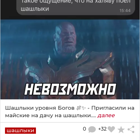
Шашлыки уровня Богов 🍖✨ - Пригласили на
майские на дачу на шашлыки....
далее
0
+32
шашлыки