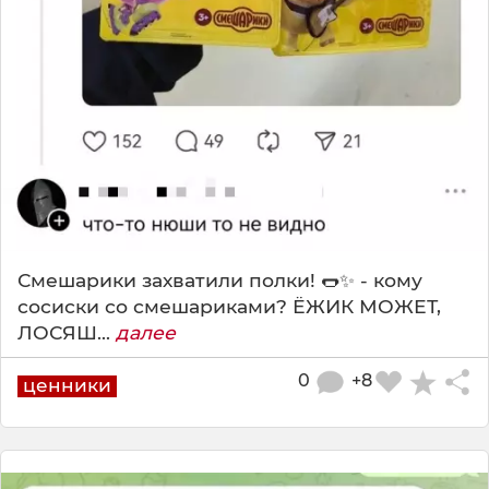
Смешарики захватили полки! 🌭✨ - кому
сосиски со смешариками? ЁЖИК МОЖЕТ,
ЛОСЯШ...
далее
0
+8
ценники