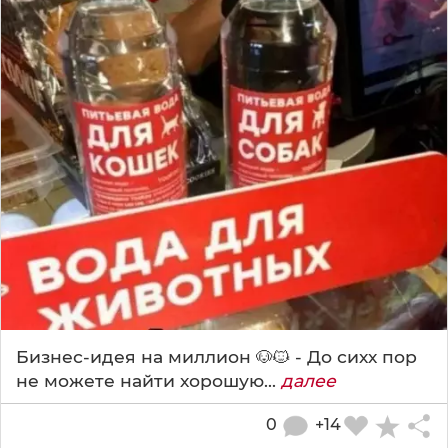
Бизнес-идея на миллион 🐶🐱 - До сихх пор
не можете найти хорошую...
далее
0
+14