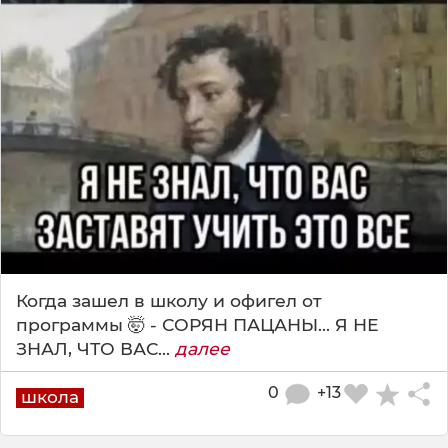
Когда зашел в школу и офигел от
программы 🤯 - СОРЯН ПАЦАНЫ... Я НЕ
ЗНАЛ, ЧТО ВАС...
далее
0
+13
школа