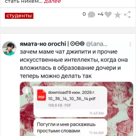
стать никем...
далее
0
+4
студенты