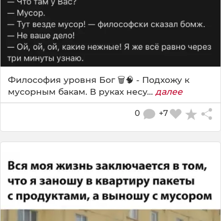
Философия уровня Бог 🗑️🧠 - Подхожу к
мусорным бакам. В руках несу...
далее
0
+7