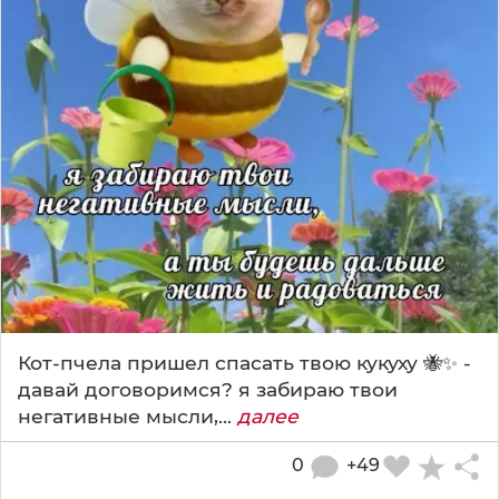
Кот-пчела пришел спасать твою кукуху 🐝✨ -
давай договоримся? я забираю твои
негативные мысли,...
далее
0
+49