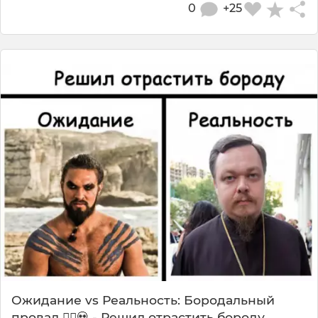
0
+25
Ожидание vs Реальность: Бородальный
провал 🧔‍♂️💀 - Решил отрастить бороду.