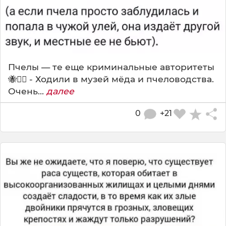
Пчелы — те еще криминальные авторитеты
🐝🕵️‍♂️ - Ходили в музей мёда и пчеловодства.
Очень...
далее
0
+21