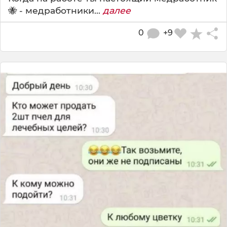
🐝 - медработники...
далее
0
+9