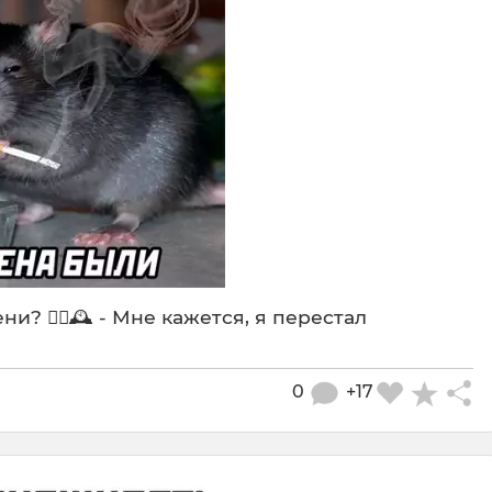
? 🕵️‍♂️🕰️ - Мне кажется, я перестал
0
+17