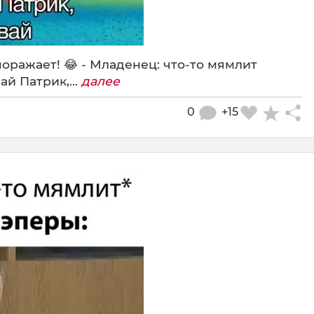
оражает! 😂 - Младенец: что-то мямлит
й Патрик,...
далее
0
+15