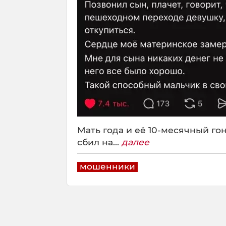
Мать года и её 10-месячный гонщ
сбил на...
далее
мошенники