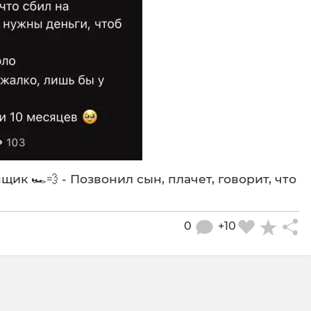
ик 🏎️💨 - Позвонил сын, плачет, говорит, что
0
+10