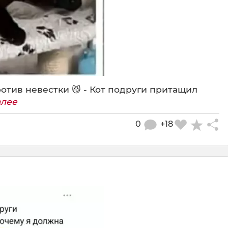
отив невестки 😼 - Кот подруги притащил
алее
0
+18