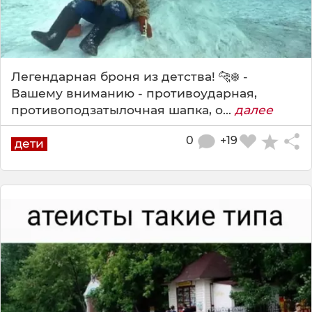
Легендарная броня из детства! 🐆❄️ -
Вашему вниманию - противоударная,
противоподзатылочная шапка, о...
далее
0
+19
дети