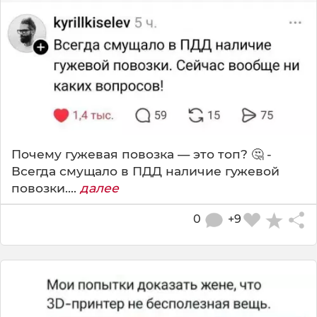
Почему гужевая повозка — это топ? 🤔 -
Всегда смущало в ПДД наличие гужевой
повозки....
далее
0
+9