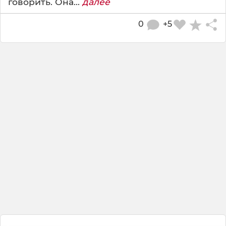
говорить. Она...
далее
0
+5