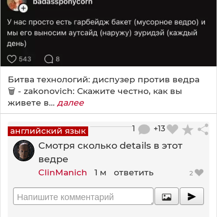
Битва технологий: диспузер против ведра
🗑️ - zakonovich: Скажите честно, как вы
живете в...
далее
1
+13
английский язык
Смотря сколько details в этот
ведре
ClinManich
1 м
ответить
2