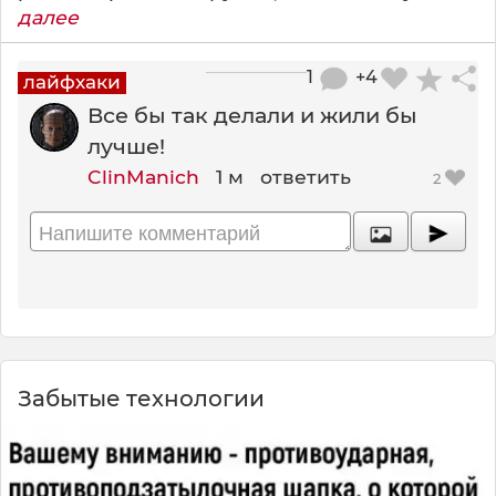
далее
1
+4
лайфхаки
Все бы так делали и жили бы
лучше!
ClinManich
1 м
ответить
2
Забытые технологии