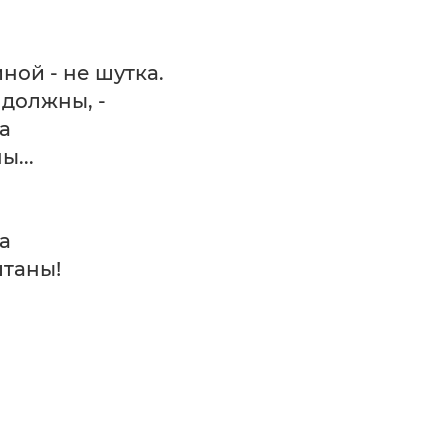
ой - не шутка.
 должны, -
а
...
а
таны!