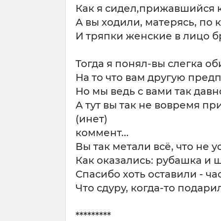
Как я сидел,прижавшийся к
А вы ходили, матерясь, по 
И тряпки женские в лицо бр
Тогда я понял-вы слегка об
На то что вам другую пред
Но мы ведь с вами так давн
А тут вы так не вовремя при
(инет)
коммент...
Вы так метали всё, что не у
Как оказались: рубашка и ш
Спасибо хоть оставили - час
Что сдуру, когда-то подари
*********