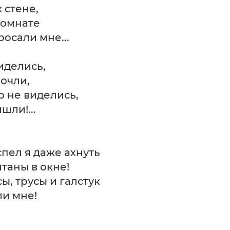
 стене,
комнате
осали мне...
иделись,
почли,
о не виделись,
шли!...
спел я даже ахнуть
таны в окне!
ы, трусы и галстук
ли мне!