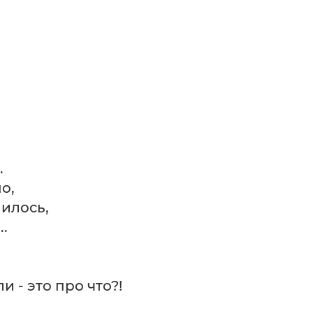
.
о,
нилось,
..
и - это про что?!