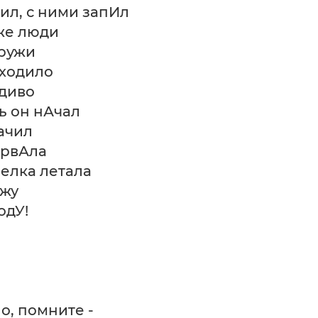
тил, с ними запИл
 же люди
аружи
ыходило
диво
ть он нАчал
ачил
орвАла
релка летала
ажу
одУ!
о, помните -