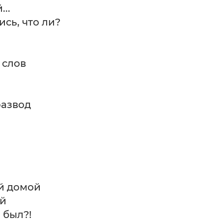
...
ись, что ли?
 слов
развод
й домой
ой
ы был?!