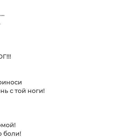
а…
…
!!!
приноси
нь с той ноги!
омой!
о боли!