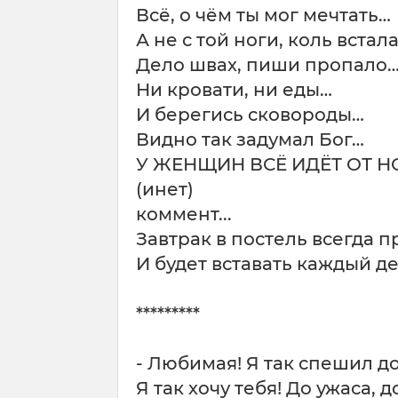
Всё, о чём ты мог мечтать…
А не с той ноги, коль встал
Дело швах, пиши пропало
Ни кровати, ни еды…
И берегись сковороды…
Видно так задумал Бог…
У ЖЕНЩИН ВСЁ ИДЁТ ОТ НОГ
(инет)
коммент...
Завтрак в постель всегда 
И будет вставать каждый де
*********
- Любимая! Я так спешил д
Я так хочу тебя! До ужаса, д