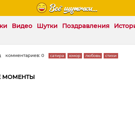
ки
Видео
Шутки
Поздравления
Истор
д
комментариев: 0
сатира
юмор
любовь
стихи
Е МОМЕНТЫ