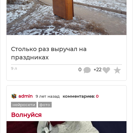
Столько раз выручал на
праздниках
9 л
0
+22
admin
9 лет назад
комментариев:
0
нейросети
фото
Волнуйся