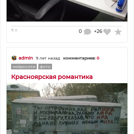
9 л
0
+26
admin
9 лет назад
комментариев:
0
нейросети
фото
Красноярская романтика