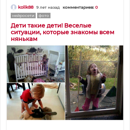
kolik88
9 лет назад
комментариев:
0
нейросети
фото
Дети такие дети! Веселые
ситуации, которые знакомы всем
нянькам