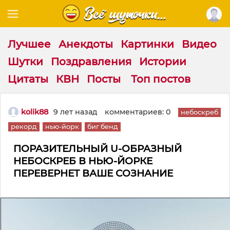
Лучшее
Анекдоты
Картинки
Видео
Шутки
Поздравления
Истории
Цитаты
КВН
Посты
Топ постов
kolik88
9 лет назад
комментариев: 0
небоскреб
рекорд
нью-йорк
биг бенд
ПОРАЗИТЕЛЬНЫЙ U-ОБРАЗНЫЙ
НЕБОСКРЕБ В НЬЮ-ЙОРКЕ
ПЕРЕВЕРНЕТ ВАШЕ СОЗНАНИЕ