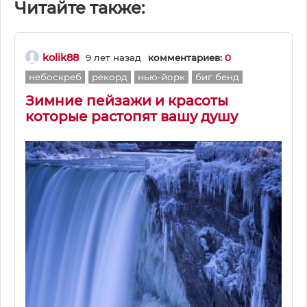
Читайте также:
kolik88
9 лет назад
комментариев:
0
небоскреб
рекорд
нью-йорк
биг бенд
Зимние пейзажи и красоты
которые растопят вашу душу