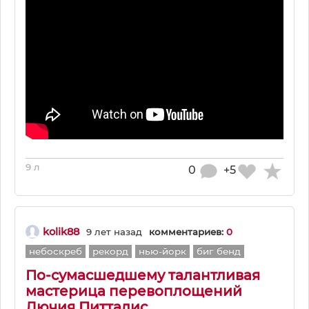
9 л
0
+5
kolik88
9 лет назад
комментариев:
0
небоскреб
рекорд
нью-йорк
биг бенд
По-сумасшедшему талантливая
мастерица перевоплощений
Лючия Питталис