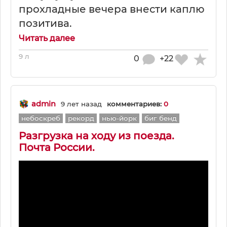
прохладные вечера внести каплю
позитива.
Читать далее
9 л
0
+22
admin
9 лет назад
комментариев:
0
небоскреб
рекорд
нью-йорк
биг бенд
Разгрузка на ходу из поезда.
Почта России.