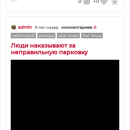
9 л
0
+11
admin
9 лет назад
комментариев:
0
небоскреб
рекорд
нью-йорк
биг бенд
Люди наказывают за
неправильную парковку