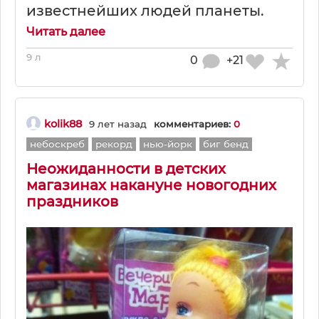
известнейших людей планеты.
Читать далее
9 л
0
+21
kolik88
9 лет назад
комментариев:
0
небоскреб
рекорд
нью-йорк
биг бенд
Неожиданности в детских
магазинах накануне новогодних
праздников