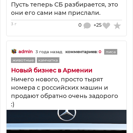
Пусть теперь СБ разбирается, это
они его сами нам прислали.
3 г
0
+25
admin
3 года назад
комментариев:
0
лиса
животные
камчатка
Новый бизнес в Армении
Ничего нового, просто тырят
номера с российских машин и
продают обратно очень задорого
:)