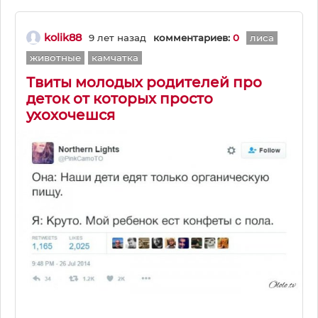
kolik88
9 лет назад
комментариев:
0
лиса
животные
камчатка
Твиты молодых родителей про
деток от которых просто
ухохочешся