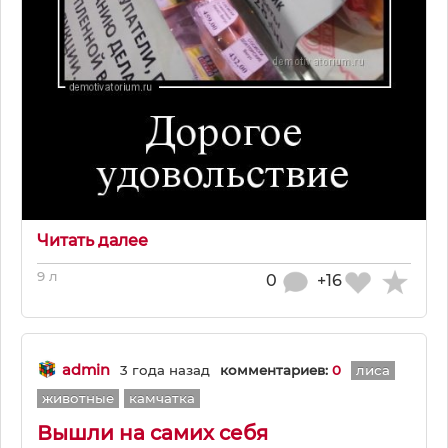
Читать далее
9 л
0
+16
admin
3 года назад
комментариев:
0
лиса
животные
камчатка
Вышли на самих себя