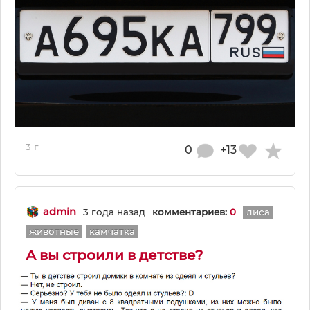
3 г
0
+13
admin
3 года назад
комментариев:
0
лиса
животные
камчатка
А вы строили в детстве?