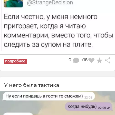
0
+18
У него была тактика