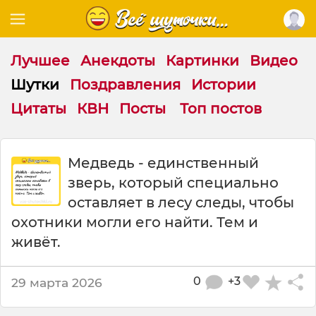
Лучшее
Анекдоты
Картинки
Видео
Шутки
Поздравления
Истории
Цитаты
КВН
Посты
Топ постов
Ш
Медведь - единственный
у
зверь, который специально
т
к
оставляет в лесу следы, чтобы
а
охотники могли его найти. Тем и
:
живёт.
М
е
д
0
+3
29 марта 2026
в
е