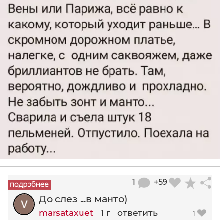
1
+59
До слез ...в манто)
marsataxuet
1 г
ответить
1