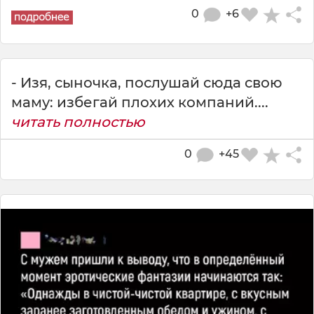
0
+6
- Изя, сыночка, послушай сюда свою
маму: избегай плохих компаний....
читать полностью
0
+45