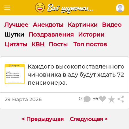
Лучшее
Анекдоты
Картинки
Видео
Шутки
Поздравления
Истории
Цитаты
КВН
Посты
Топ постов
Ш
Каждого высокопоставленного
у
чиновника в аду будут ждать 72
т
к
пенсионера.
а
:
0
+6
29 марта 2026
К
а
ж
д
< Предыдущая
Следующая >
о