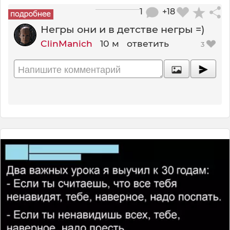
1
+18
Негры они и в детстве негры =)
ClinManich
10 м
ответить
3