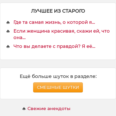
о
ч
ЛУЧШЕЕ ИЗ СТАРОГО
и
н
🔥
Где та самая жизнь, о которой я...
о
в
🔥
Если женщина красивая, скажи ей, что
н
она...
и
к
🔥
Что вы делаете с правдой? Я её...
а
в
а
д
у
Ещё больше шуток в разделе:
СМЕШНЫЕ ШУТКИ
🔥
Свежие анекдоты