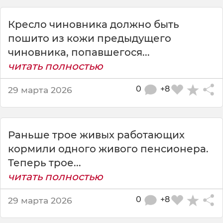
г
о
Кресло чиновника должно быть
в
ы
пошито из кожи предыдущего
с
чиновника, попавшегося...
о
читать полностью
к
о
0
+8
29 марта 2026
п
о
с
т
Раньше трое живых работающих
а
в
кормили одного живого пенсионера.
л
Теперь трое...
е
читать полностью
н
н
0
+8
29 марта 2026
о
г