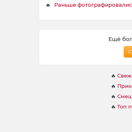
🔥
Раньше фотографировались,
Ещё бол
С
🔥
Свеж
🔥
Прик
🔥
Смеш
🔥
Топ 