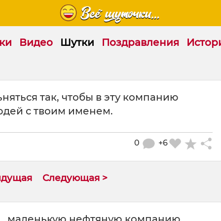
ки
Видео
Шутки
Поздравления
Истор
няться так, чтобы в эту компанию
юдей с твоим именем.
0
+6
ыдущая
Следующая >
... маленькую нефтяную компанию.