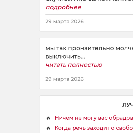
н
подробнее
а
д
29 марта 2026
о
у
в
о
мы так пронзительно молча
л
выключить...
ь
н
читать полностью
я
т
29 марта 2026
ь
с
я
т
ЛУ
а
к
🔥
Ничем не могу вас обрадоват
,
🔥
Когда речь заходит о свобо