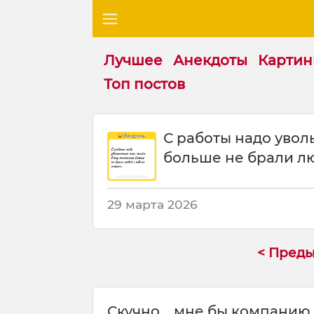
Лучшее
Анекдоты
Картин
Топ постов
Ш
С работы надо уволь
у
больше не брали л
т
к
а
:
29 марта 2026
С
р
а
< Пред
б
о
т
Скучно... мне бы компанию
ы