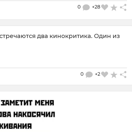
0
+28
стречаются два кинокритика. Один из
0
+2