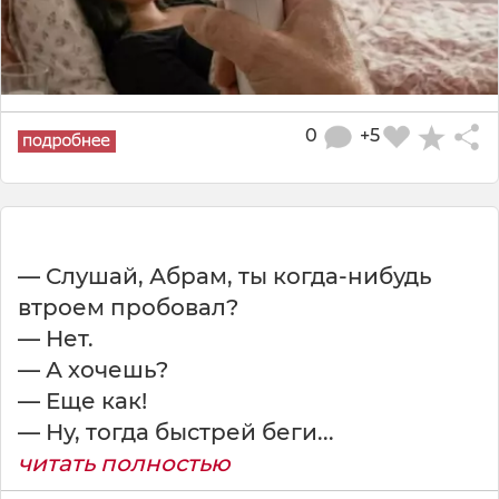
0
+5
— Слушай, Абрам, ты когда-нибудь
втроем пробовал?
— Нет.
— А хочешь?
— Еще как!
— Ну, тогда быстрей беги...
читать полностью