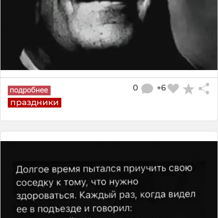
0
+6
праздники