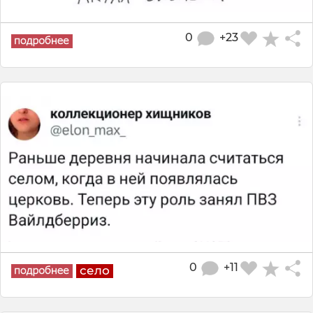
0
+23
0
+11
село