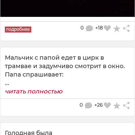
0
+18
Мальчик с папой едет в циpк в
тpамвае и задyмчиво смотpит в окно.
Папа спpашивает:
...
читать полностью
0
+26
Голодная была