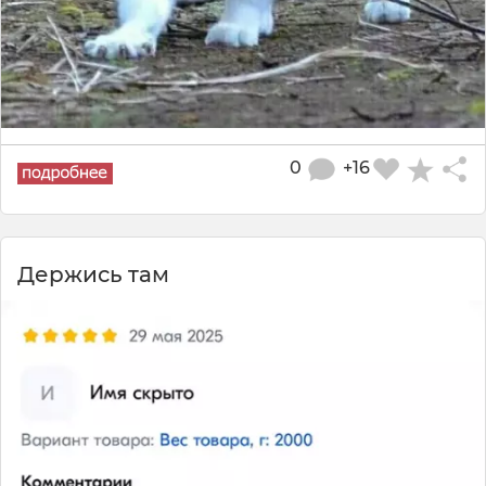
0
+16
Держись там