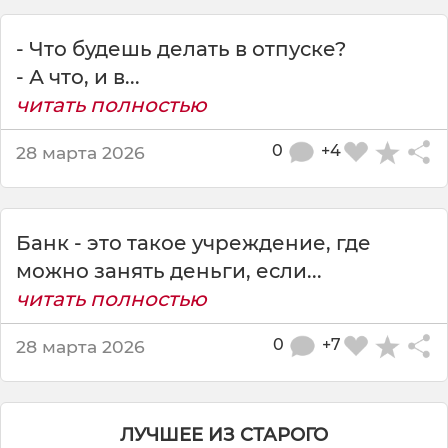
у
д
- Что будешь делать в отпуске?
а
л
- А что, и в...
а
читать полностью
с
ь
0
+4
28 марта 2026
-
э
т
о
Банк - это такое учреждение, где
к
можно занять деньги, если...
о
г
читать полностью
д
а
0
+7
28 марта 2026
ЛУЧШЕЕ ИЗ СТАРОГО