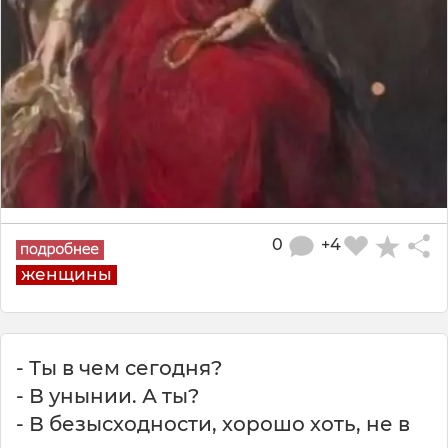
0
+4
женщины
- Ты в чем сегодня?
- В унынии. А ты?
- В безысходности, хорошо хоть, не в