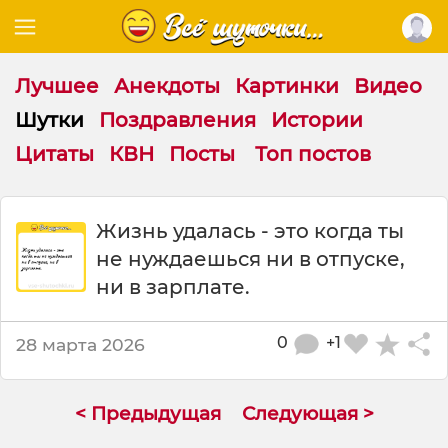
Лучшее
Анекдоты
Картинки
Видео
Шутки
Поздравления
Истории
Цитаты
КВН
Посты
Топ постов
Ш
Жизнь удалась - это когда ты
у
не нуждаешься ни в отпуске,
т
к
ни в зарплате.
а
:
0
+1
28 марта 2026
Ж
и
з
н
< Предыдущая
Следующая >
ь