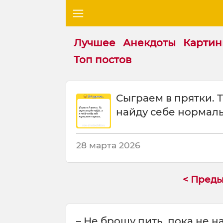
Лучшее
Анекдоты
Картин
Топ постов
Ш
Сыграем в прятки. Т
у
найду себе нормал
т
к
а
:
28 марта 2026
С
ы
г
< Пред
р
а
е
– Не брошу пить, пока не 
м