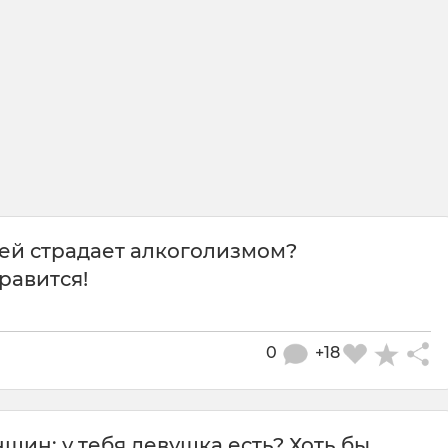
зей страдает алкоголизмом?
нравится!
0
+18
н: у тебя девушка есть? Хоть бы...