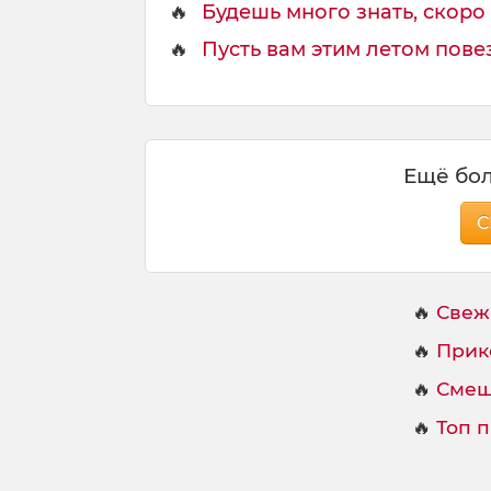
🔥
Будешь много знать, скоро 
🔥
Пусть вам этим летом повезе
Ещё бол
С
🔥
Свеж
🔥
Прик
🔥
Смеш
🔥
Топ 