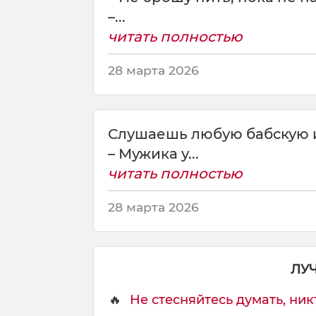
в
–...
п
читать полностью
р
я
28 марта 2026
т
к
и
.
Слушаешь любую бабскую и
Т
ы
– Мужика у...
с
читать полностью
п
р
28 марта 2026
я
ч
ь
с
ЛУ
я
🔥
Не стесняйтесь думать, никт