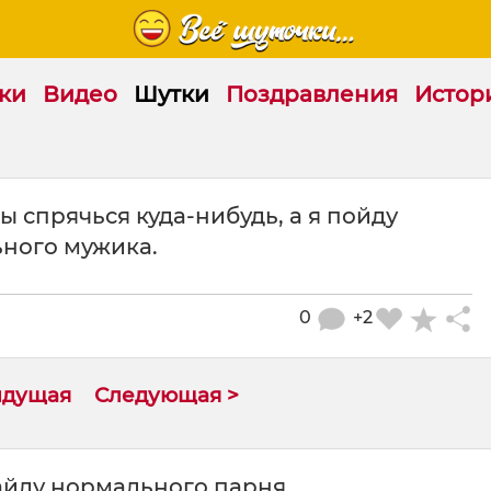
ки
Видео
Шутки
Поздравления
Истор
ы спрячься куда-нибудь, а я пойду
ьного мужика.
0
+2
ыдущая
Следующая >
найду нормального парня.