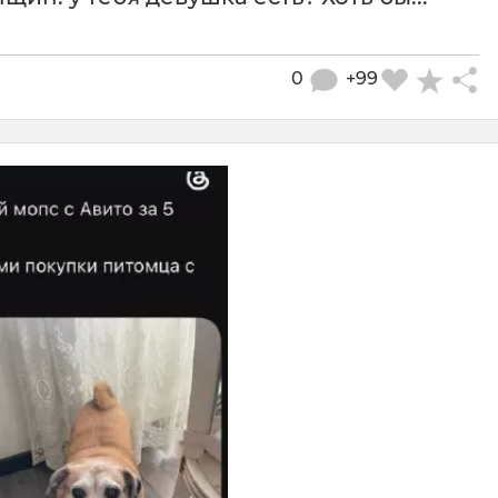
0
+99