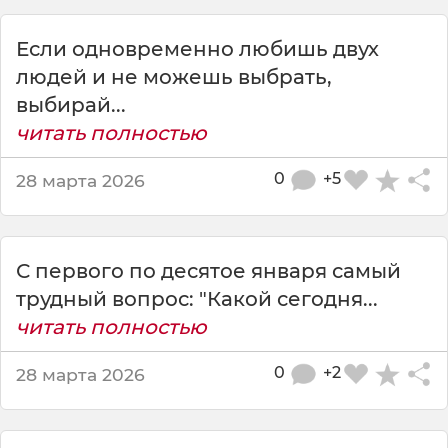
ю
у
Если одновременно любишь двух
т
р
людей и не можешь выбрать,
о
выбирай...
п
читать полностью
е
р
0
+5
28 марта 2026
в
о
г
о
С первого по десятое января самый
я
н
трудный вопрос: "Какой сегодня...
в
читать полностью
а
р
0
+2
28 марта 2026
я
.
К