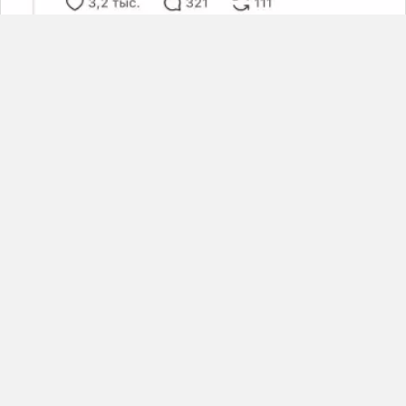
0
+11
жена
- Привет! Как жизнь?
- Чё спрашиваешь?! В одной стране...