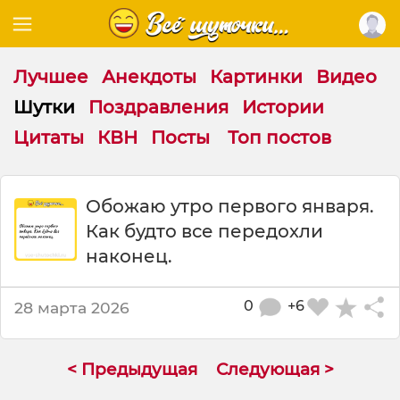
Лучшее
Анекдоты
Картинки
Видео
Шутки
Поздравления
Истории
Цитаты
КВН
Посты
Топ постов
Ш
Обожаю утро первого января.
у
Как будто все передохли
т
к
наконец.
а
:
0
+6
28 марта 2026
О
б
о
ж
< Предыдущая
Следующая >
а