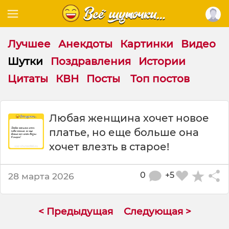
Лучшее
Анекдоты
Картинки
Видео
Шутки
Поздравления
Истории
Цитаты
КВН
Посты
Топ постов
Ш
Любая женщина хочет новое
у
платье, но еще больше она
т
к
хочет влезть в старое!
а
:
0
+5
28 марта 2026
Л
ю
б
а
< Предыдущая
Следующая >
я