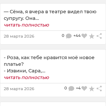
ж
е
— Сёма, я вчера в театре видел твою
н
щ
супругу. Она...
и
читать полностью
н
а
0
+44
28 марта 2026
х
о
ч
е
- Роза, как тебе нравится моё новое
т
платье?
н
о
- Извини, Сара,...
в
читать полностью
о
е
0
+4
28 марта 2026
п
л
а