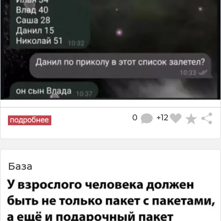
0
+12
База