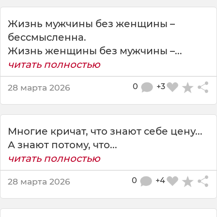
ж
ч
Жизнь мужчины без женщины –
и
н
бессмысленна.
ы
Жизнь женщины без мужчины –...
п
читать полностью
о
к
0
+3
28 марта 2026
у
п
а
ю
Многие кричат, что знают себе цену...
т
с
А знают потому, что...
я
читать полностью
н
а
0
+4
28 марта 2026
т
о
,