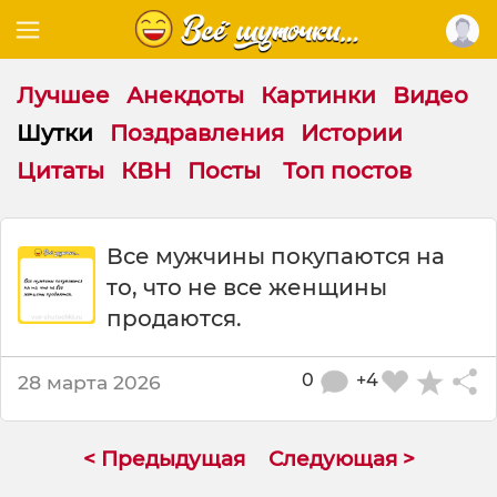
Лучшее
Анекдоты
Картинки
Видео
Шутки
Поздравления
Истории
Цитаты
КВН
Посты
Топ постов
Ш
Все мужчины покупаются на
у
то, что не все женщины
т
к
продаются.
а
:
0
+4
28 марта 2026
В
с
е
м
< Предыдущая
Следующая >
у