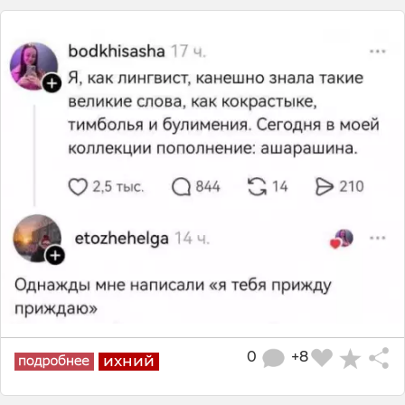
0
+8
ихний