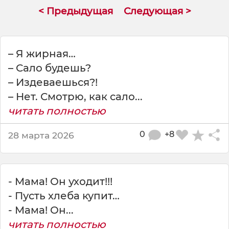
к
< Предыдущая
Следующая >
о
ж
а
л
– Я жирная…
и
– Сало будешь?
ц
– Издеваешься?!
а
и
– Нет. Смотрю, как сало...
р
читать полностью
у
к
0
+8
28 марта 2026
- Мама! Он уходит!!!
- Пусть хлеба купит…
- Мама! Он...
читать полностью