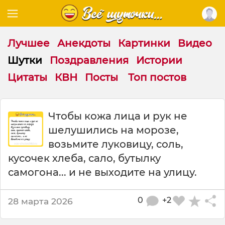
Лучшее
Анекдоты
Картинки
Видео
Шутки
Поздравления
Истории
Цитаты
КВН
Посты
Топ постов
Ш
Чтобы кожа лица и рук не
у
шелушились на морозе,
т
к
возьмите луковицу, соль,
а
кусочек хлеба, сало, бутылку
:
самогона... и не выходите на улицу.
Ч
т
о
0
+2
28 марта 2026
б
ы