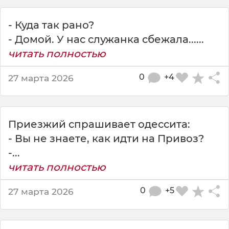
ы
о
- Куда так рано?
к
а
- Домой. У нас служанка сбежала......
з
читать полностью
а
л
0
+4
27 марта 2026
и
с
ь
в
Приезжий спрашивает одессита:
л
- Вы не знаете, как идти на Привоз?
е
с
-...
у
читать полностью
0
+5
27 марта 2026