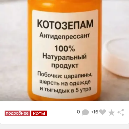
0
+16
коты