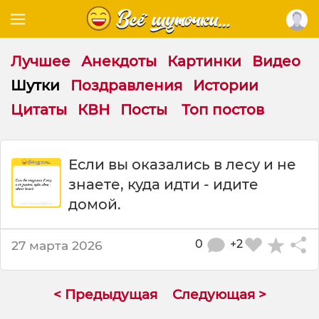
Лучшее
Анекдоты
Картинки
Видео
Шутки
Поздравления
Истории
Цитаты
КВН
Посты
Топ постов
Ш
Если вы оказались в лесу и не
у
знаете, куда идти - идите
т
к
домой.
а
:
0
+2
27 марта 2026
Е
с
л
и
< Предыдущая
Следующая >
в