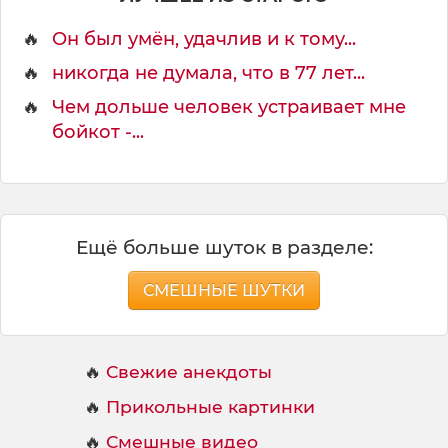
б
о
🔥
Он был умён, удачлив и к тому...
р
ы
🔥
никогда не думала, что в 77 лет...
о
🔥
Чем дольше человек устраивает мне
б
бойкот -...
л
е
г
ч
ё
н
Ещё больше шуток в разделе:
н
о
СМЕШНЫЕ ШУТКИ
🔥
Свежие анекдоты
🔥
Прикольные картинки
🔥
Смешные видео