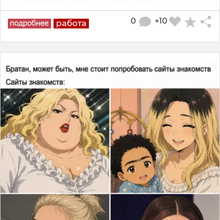
0
+10
работа