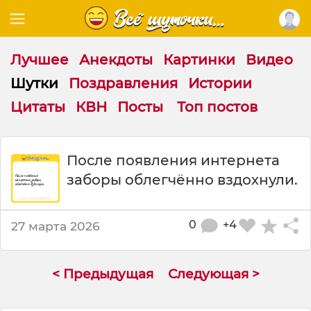
Лучшее
Анекдоты
Картинки
Видео
Шутки
Поздравления
Истории
Цитаты
КВН
Посты
Топ постов
Ш
После появления интернета
у
заборы облегчённо вздохнули.
т
к
а
:
0
+4
27 марта 2026
П
о
с
< Предыдущая
Следующая >
л
е