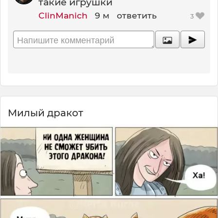
такие игрушки
ClinManich
9 м
ответить
3
Милый дракот