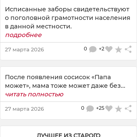
п
Исписанные заборы свидетельствуют
о
я
о поголовной грамотности населения
в
в данной местности.
л
подробнее
е
н
0
+2
27 марта 2026
и
я
и
н
т
После появления сосисок «Папа
е
может», мама тоже может даже без...
р
читать полностью
н
е
0
+25
27 марта 2026
т
а
з
а
ЛУЧШЕЕ ИЗ СТАРОГО