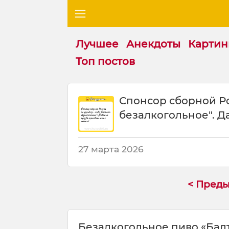
Лучшее
Анекдоты
Картин
Топ постов
Ш
Спонсор сборной Ро
у
безалкогольное". Д
т
к
а
:
27 марта 2026
С
п
о
< Пред
н
с
о
Безалкогольное пиво «Балт
р