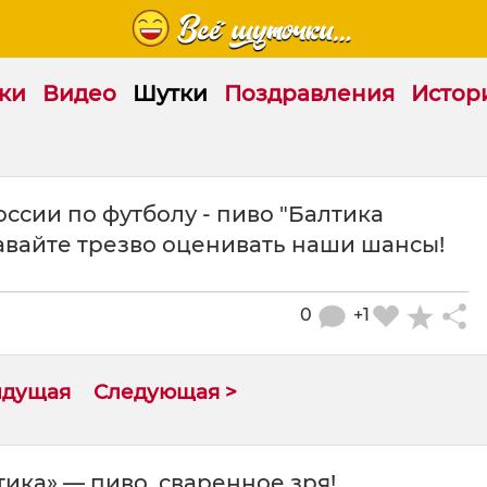
ки
Видео
Шутки
Поздравления
Истор
ссии по футболу - пиво "Балтика
авайте трезво оценивать наши шансы!
0
+1
ыдущая
Следующая >
ика» — пиво, сваренное зря!