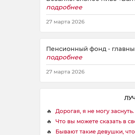
с
подробнее
б
о
27 марта 2026
р
н
о
й
Пенсионный фонд - главны
Р
подробнее
о
с
27 марта 2026
с
и
и
п
ЛУ
о
ф
🔥
Дорогая, я не могу заснуть. 
у
т
🔥
Что вы можете сказать в св
б
о
🔥
Бывают такие девушки, что 