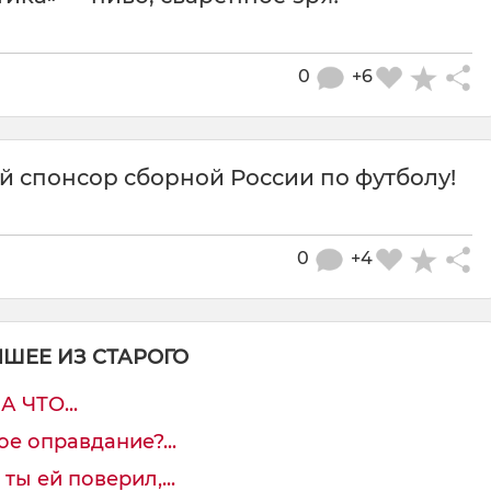
0
+6
й спонсор сборной России по футболу!
0
+4
ЧШЕЕ ИЗ СТАРОГО
А ЧТО...
ое оправдание?...
ты ей поверил,...