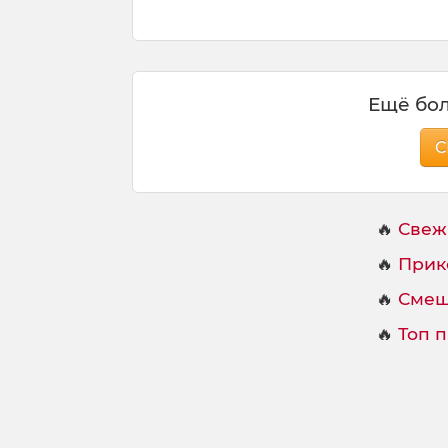
л
у
Ещё бол
С
🔥
Свеж
🔥
Прик
🔥
Смеш
🔥
Топ 