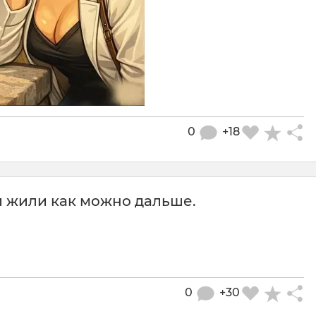
0
+18
ди жили как можно дальше.
0
+30