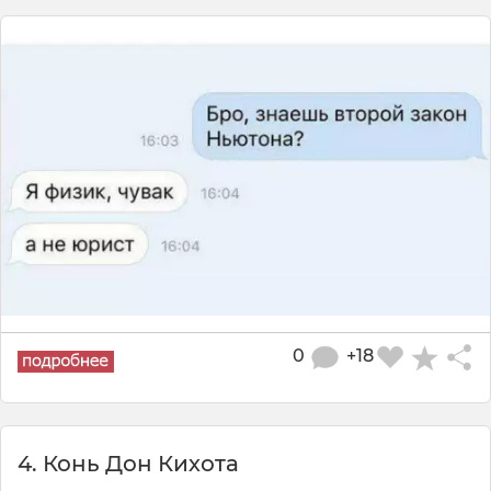
0
+18
4. Конь Дон Кихота