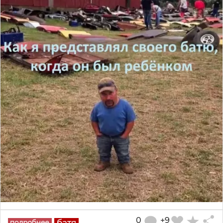
0
+9
батя