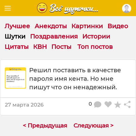
Лучшее
Анекдоты
Картинки
Видео
Шутки
Поздравления
Истории
Цитаты
КВН
Посты
Топ постов
Ш
Решил поставить в качестве
у
пароля имя кента. Но мне
т
к
пишут что он ненадежный.
а
:
0
27 марта 2026
Р
е
ш
и
< Предыдущая
Следующая >
л