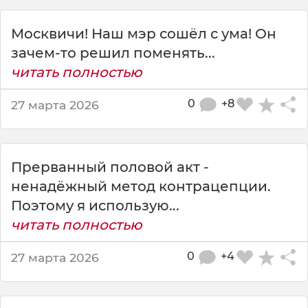
п
о
Москвичи! Наш мэр сошёл с ума! Он
с
т
зачем-то решил поменять...
а
читать полностью
в
и
0
+8
27 марта 2026
т
ь
в
к
Прерванный половой акт -
а
ненадёжный метод контрацепции.
ч
е
Поэтому я использую...
с
читать полностью
т
в
0
+4
27 марта 2026
е
п
а