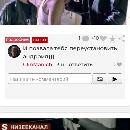
1
+10
кино
И позвала тебя переустановить
андроид)))
ClinManich
3 н
ответить
2