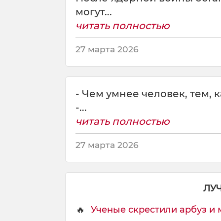
з
могут...
о
читать полностью
в
а
27 марта 2026
н
н
е
й
- Чем умнее человек, тем, 
ч
е
-...
л
читать полностью
о
в
27 марта 2026
е
к
,
т
ЛУ
е
м
🔥
Ученые скрестили арбуз и ма
у