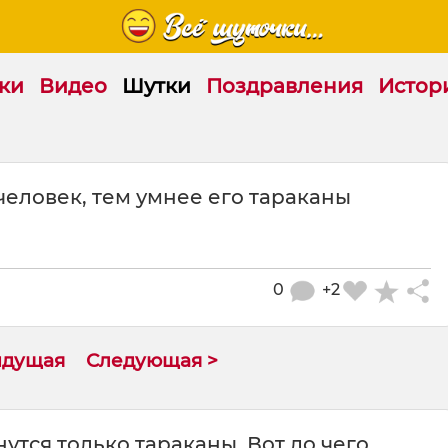
ки
Видео
Шутки
Поздравления
Истор
еловек, тем умнее его тараканы
0
+2
ыдущая
Следующая >
утся только тараканы. Вот до чего