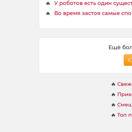
м
🔥
У роботов есть один сущест
н
🔥
Во время застоя самые спо
е
е
Ещё бол
С
🔥
Свеж
🔥
Прик
🔥
Смеш
🔥
Топ 