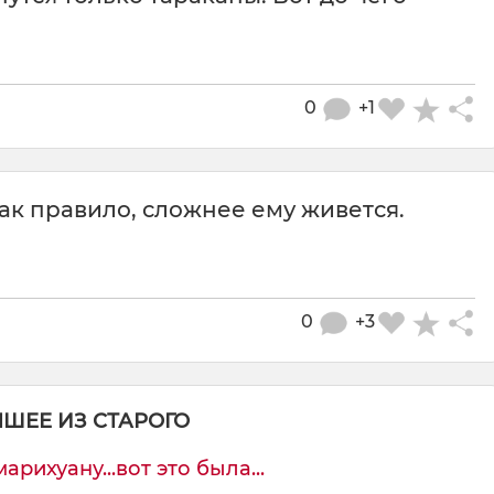
0
+1
как правило, сложнее ему живется.
0
+3
ЧШЕЕ ИЗ СТАРОГО
рихуану...вот это была...