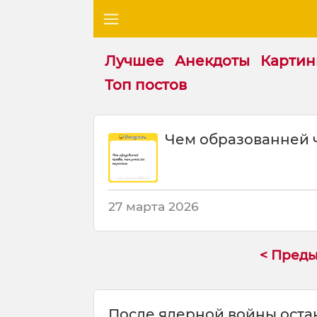
Лучшее
Анекдоты
Картин
Топ постов
Ш
Чем образованней ч
у
т
к
а
:
27 марта 2026
Ч
е
м
< Пред
о
б
р
После ядерной войны остан
а