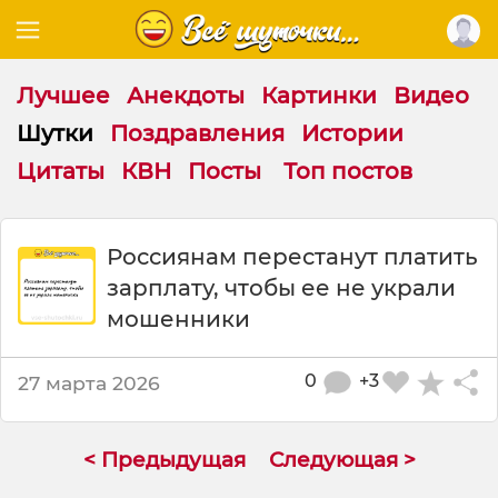
Лучшее
Анекдоты
Картинки
Видео
Шутки
Поздравления
Истории
Цитаты
КВН
Посты
Топ постов
Ш
Россиянам перестанут платить
у
зарплату, чтобы ее не украли
т
к
мошенники
а
:
0
+3
27 марта 2026
Р
о
с
с
< Предыдущая
Следующая >
и