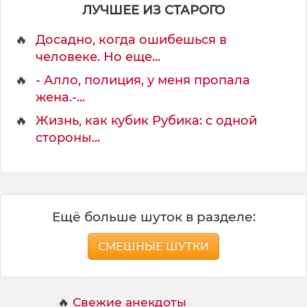
ь
ЛУЧШЕЕ ИЗ СТАРОГО
з
а
🔥
Досадно, когда ошибешься в
р
человеке. Но еще...
п
л
🔥
- Алло, полиция, у меня пропала
а
жена.-...
т
🔥
Жизнь, как кубик Рубика: с одной
у
,
стороны...
ч
т
о
б
ы
Ещё больше шуток в разделе:
СМЕШНЫЕ ШУТКИ
🔥
Свежие анекдоты