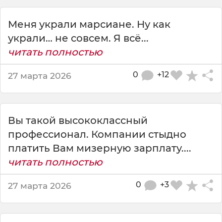
я
н
Меня украли марсиане. Ну как
а
м
украли… не совсем. Я всё...
п
читать полностью
е
р
0
+12
27 марта 2026
е
с
т
а
Вы такой высококлассный
н
профессионал. Компании стыдно
у
т
платить Вам мизерную зарплату....
п
читать полностью
л
а
0
+3
27 марта 2026
т
и
т