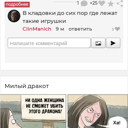
1
+25
В кладовки до сих пор где лежат
такие игрушки
ClinManich
9 м
ответить
3
Милый дракот