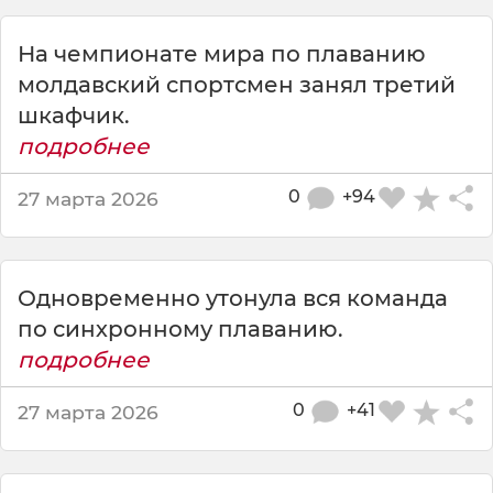
у
к
На чемпионате мира по плаванию
т
о
молдавский спорт­смен занял третий
р
шкафчик.
п
подробнее
о
п
0
+94
27 марта 2026
л
а
в
а
Одновременно утонула вся команда
н
и
по синхронному плаванию.
ю
подробнее
С
и
0
+41
27 марта 2026
д
о
р