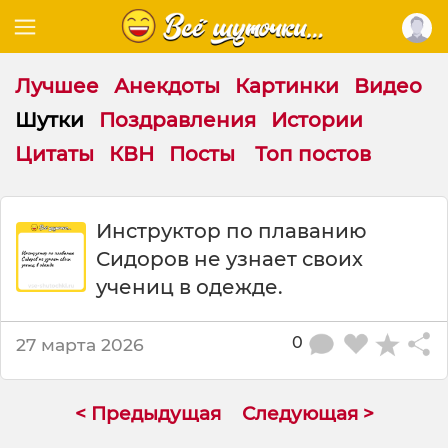
Лучшее
Анекдоты
Картинки
Видео
Шутки
Поздравления
Истории
Цитаты
КВН
Посты
Топ постов
Ш
Инструктор по плаванию
у
Сидоров не узнает своих
т
к
учениц в одежде.
а
:
0
27 марта 2026
И
н
с
т
< Предыдущая
Следующая >
р