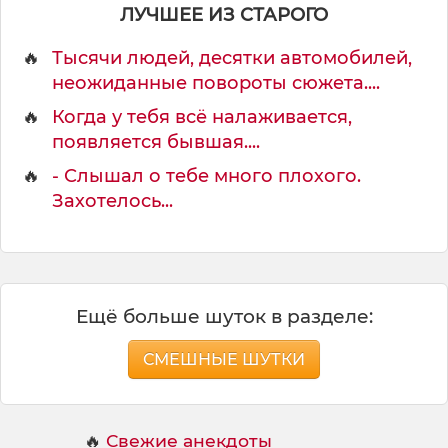
о
ЛУЧШЕЕ ИЗ СТАРОГО
в
н
🔥
Тысячи людей, десятки автомобилей,
е
неожиданные повороты сюжета....
🔥
Когда у тебя всё налаживается,
появляется бывшая....
🔥
- Слышал о тебе много плохого.
Захотелось...
Ещё больше шуток в разделе:
СМЕШНЫЕ ШУТКИ
🔥
Свежие анекдоты