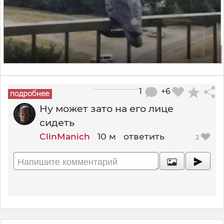
1
+6
Ну может зато на его лице
сидеть
ClinManich
10 м
ответить
2