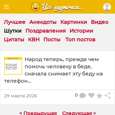
Лучшее
Анекдоты
Картинки
Видео
Шутки
Поздравления
Истории
Цитаты
КВН
Посты
Топ постов
Ш
Народ теперь, прежде чем
у
помочь человеку в беде,
т
к
сначала снимает эту беду на
а
телефон...
:
Н
а
0
29 марта 2026
р
о
д
< Предыдущая
Следующая >