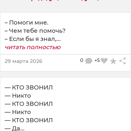
т
е
п
е
– Помоги мне.
р
– Чем тебе помочь?
ь
– Если бы я знал,...
,
читать полностью
п
р
е
0
+5
29 марта 2026
ж
д
е
ч
— КТО ЗВОНИЛ
е
— Никто
м
— КТО ЗВОНИЛ
п
— Никто
о
м
— КТО ЗВОНИЛ
о
— Да...