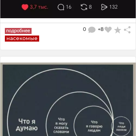
0
+8
насекомые