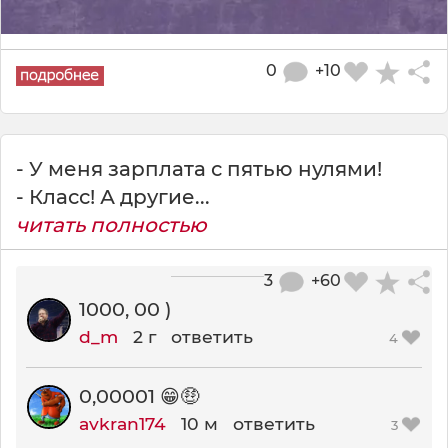
0
+10
- У меня зарплата с пятью нулями!
- Класс! А другие...
читать полностью
3
+60
1000, 00 )
d_m
2 г
ответить
4
0,00001 😁🤑
avkran174
10 м
ответить
3