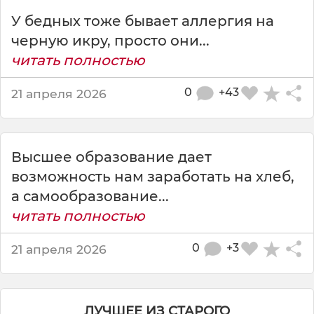
о
У бедных тоже бывает аллергия на
р
б
черную икру, просто они...
л
читать полностью
я
й
0
+43
21 апреля 2026
т
е
ч
ё
Высшее образование дает
р
н
возможность нам заработать на хлеб,
у
а самообразование...
ю
читать полностью
и
к
0
+3
21 апреля 2026
р
у
а
л
ЛУЧШЕЕ ИЗ СТАРОГО