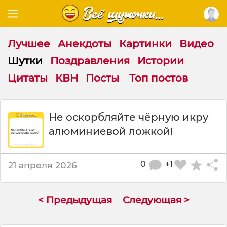
Лучшее
Анекдоты
Картинки
Видео
Шутки
Поздравления
Истории
Цитаты
КВН
Посты
Топ постов
Ш
Не оскорбляйте чёрную икру
у
алюминиевой ложкой!
т
к
а
:
0
+1
21 апреля 2026
Н
е
о
< Предыдущая
Следующая >
с
к