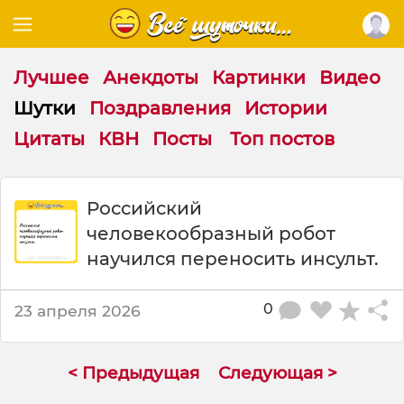
Лучшее
Анекдоты
Картинки
Видео
Шутки
Поздравления
Истории
Цитаты
КВН
Посты
Топ постов
Ш
Российский
у
человекообразный робот
т
к
научился переносить инсульт.
а
:
0
23 апреля 2026
Р
о
с
с
< Предыдущая
Следующая >
и