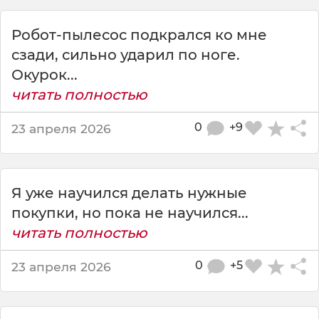
й
с
Робот-пылесос подкрался ко мне
к
и
сзади, сильно ударил по ноге.
й
Окурок...
ч
читать полностью
е
л
0
+9
23 апреля 2026
о
в
е
к
Я уже научился делать нужные
о
о
покупки, но пока не научился...
б
читать полностью
р
а
0
+5
23 апреля 2026
з
н
ы