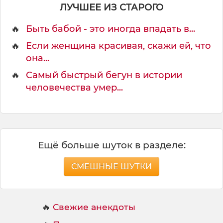
й
ЛУЧШЕЕ ИЗ СТАРОГО
р
о
🔥
Быть бабой - это иногда впадать в...
б
о
🔥
Если женщина красивая, скажи ей, что
т
она...
н
🔥
Самый быстрый бегун в истории
а
человечества умер...
у
ч
и
л
с
я
Ещё больше шуток в разделе:
п
е
СМЕШНЫЕ ШУТКИ
р
е
н
🔥
Свежие анекдоты
о
с