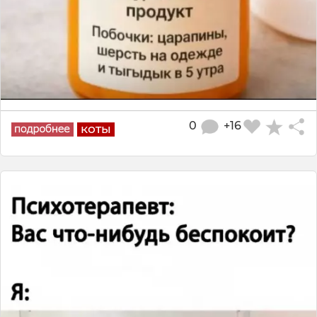
0
+16
коты