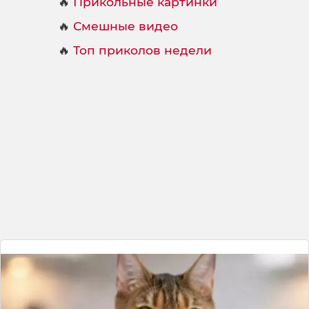
🔥
Прикольные картинки
и
т
🔥
Смешные видео
ь
🔥
Топ приколов недели