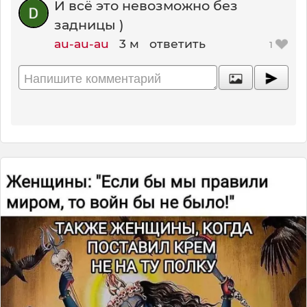
И всё это невозможно без
задницы )
au-au-au
3 м
ответить
1