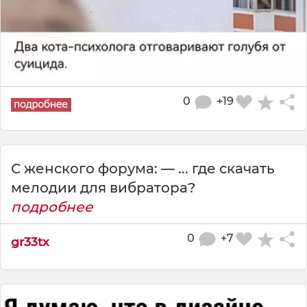
0
+19
С женского форума: — ... где скачать
мелодии для вибратора?
подробнее
0
+7
gr33tx