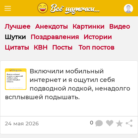
Лучшее
Анекдоты
Картинки
Видео
Шутки
Поздравления
Истории
Цитаты
КВН
Посты
Топ постов
Ш
Включили мобильный
у
интернет и я ощутил себя
т
к
подводной лодкой, ненадолго
а
всплывшей подышать.
:
В
к
л
0
24 мая 2026
ю
ч