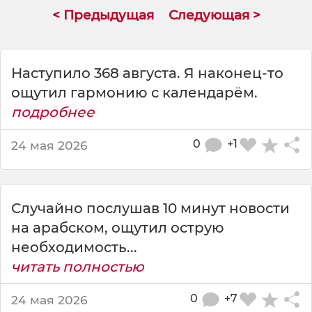
и
< Предыдущая
Следующая >
л
и
м
о
Наступило 368 августа. Я наконец-то
б
ощутил гармонию с календарём.
и
подробнее
л
ь
н
0
+1
24 мая 2026
ы
й
и
н
Случайно послушав 10 минут новости
т
на арабском, ощутил острую
е
необходимость...
р
читать полностью
н
е
т
0
+7
24 мая 2026