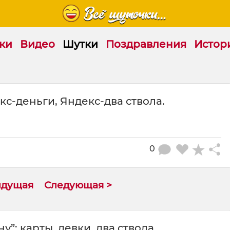
ки
Видео
Шутки
Поздравления
Истор
кс-деньги, Яндекс-два ствола.
0
ыдущая
Следующая >
”: карты, девки, два ствола.