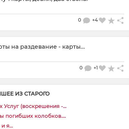
0
+4
рты на раздевание - карты...
0
+1
ЧШЕЕ ИЗ СТАРОГО
Услуг (воскрешения -...
ы погибших колобков....
 я...