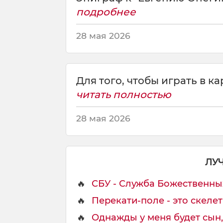
к
подробнее
а
р
28 мая 2026
т
ы
,
Я
Для того, чтобы играть в ка
н
читать полностью
д
е
28 мая 2026
к
с
-
д
ЛУ
е
н
🔥
СБУ - Служба Божественных 
ь
г
🔥
Перекати-поле - это скелет
и
,
🔥
Однажды у меня будет сын, и