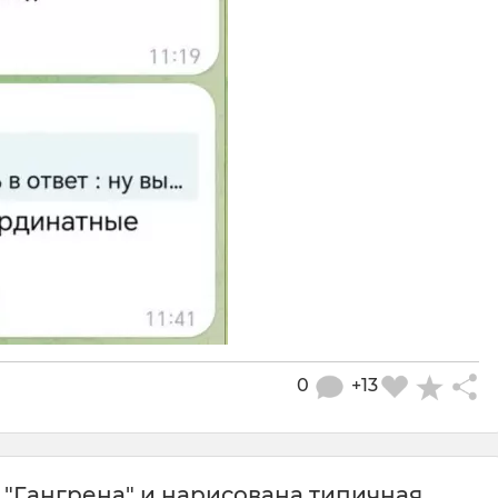
0
+13
 "Гангрена" и нарисована типичная