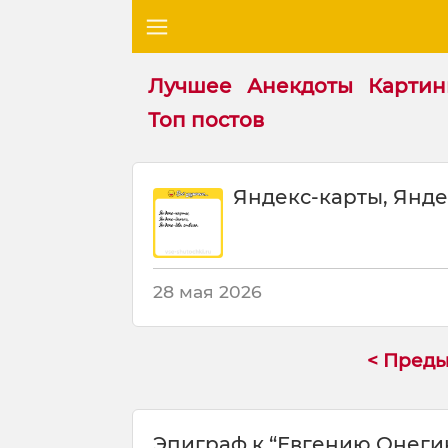
Лучшее
Анекдоты
Картин
Топ постов
Ш
Яндекс-карты, Янде
у
т
к
а
:
28 мая 2026
Я
н
д
< Пред
е
к
с
Эпиграф к “Евгению Онегину
-