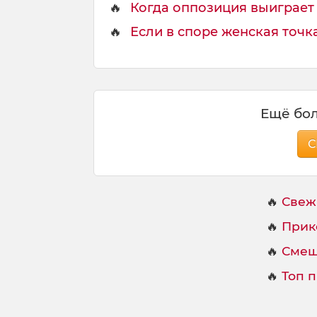
й
🔥
Когда оппозиция выиграет 
я
🔥
Если в споре женская точка 
Ещё бол
С
🔥
Свеж
🔥
Прик
🔥
Смеш
🔥
Топ 