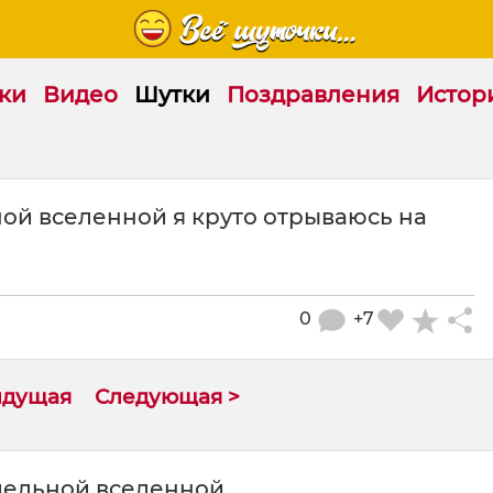
ки
Видео
Шутки
Поздравления
Истор
ной вселенной я круто отрываюсь на
0
+7
ыдущая
Следующая >
ллельной вселенной.