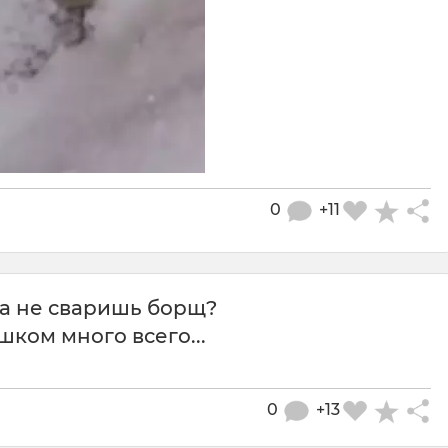
0
+11
да не сваришь борщ?
шком много всего...
0
+13