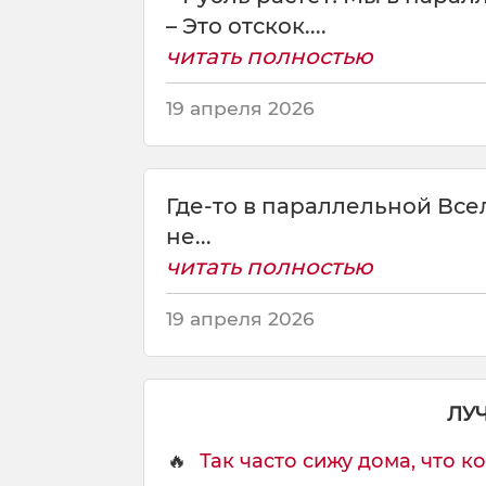
п
– Это отскок....
а
читать полностью
р
а
19 апреля 2026
л
л
е
л
Где-то в параллельной Все
ь
н
не...
о
читать полностью
й
в
19 апреля 2026
с
е
л
е
ЛУ
н
н
🔥
Так часто сижу дома, что ко
о