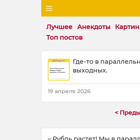
Лучшее
Анекдоты
Картин
Топ постов
Ш
Где-то в параллель
у
выходных.
т
к
а
:
19 апреля 2026
Г
д
е
< Пред
-
т
о
– Рубль растет! Мы в пара
в