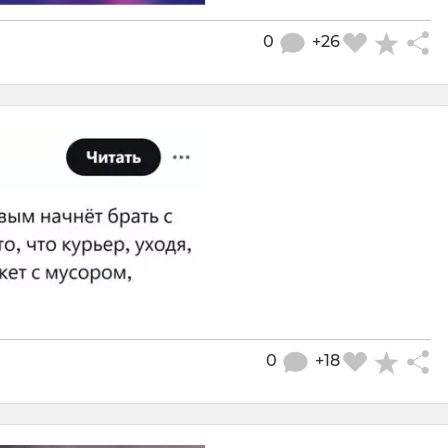
0
+26
0
+18