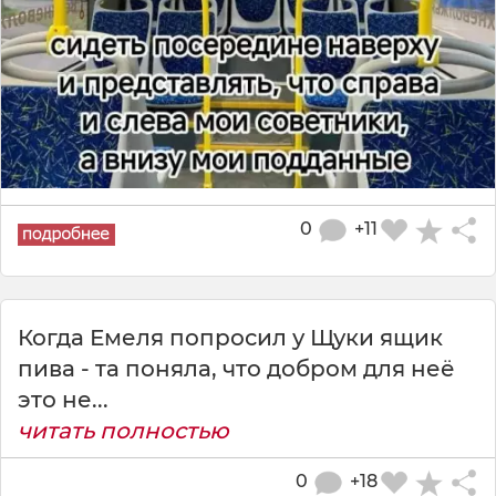
0
+11
Когда Емеля попросил у Щуки ящик
пива - та поняла, что добром для неё
это не...
читать полностью
0
+18