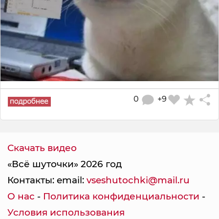
0
+9
Скачать видео
«Всё шуточки» 2026 год
Контакты: email:
vseshutochki@mail.ru
О нас
-
Политика конфиденциальности
-
Условия использования