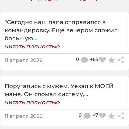
у
ж
у
е
"Сегодня наш папа отправился в
х
командировку. Еще вечером сложил
а
большую...
л
читать полностью
н
а
р
0
+65
11 апреля 2026
ы
б
а
л
Поругались с мужем. Уехал к МОЕЙ
к
маме. Он сломал систему,...
у
читать полностью
,
0
+7
11 апреля 2026