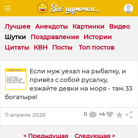
Лучшее
Анекдоты
Картинки
Видео
Шутки
Поздравления
Истории
Цитаты
КВН
Посты
Топ постов
Ш
Если муж уехал на рыбалку, и
у
привёз с собой русалку,
т
к
езжайте девки на моря - там 33
а
богатыря!
:
Е
с
0
+4
11 апреля 2026
л
и
м
< Предыдущая
Следующая >