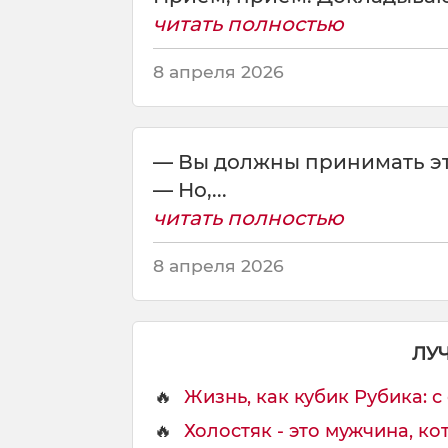
н
читать полностью
а
п
8 апреля 2026
р
и
н
и
— Вы должны принимать эт
м
— Но,...
а
т
читать полностью
ь
м
8 апреля 2026
е
н
я
ЛУ
🔥
Жизнь, как кубик Рубика: с
🔥
Холостяк - это мужчина, кот