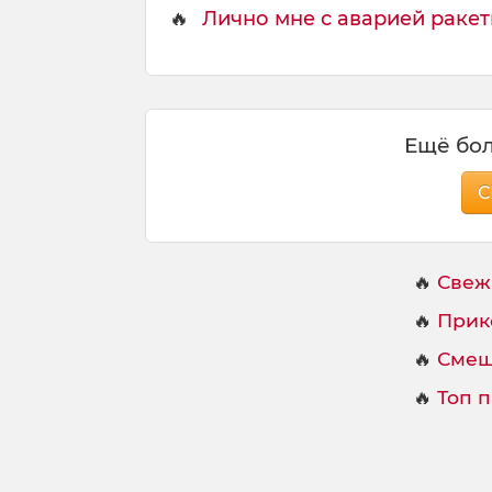
🔥
Лично мне с аварией ракеты
Ещё бол
С
🔥
Свеж
🔥
Прик
🔥
Смеш
🔥
Топ 