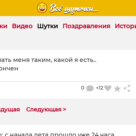
ки
Видео
Шутки
Поздравления
Истор
ть меня таким, какой я есть..
кончен
0
+12
ыдущая
Следующая >
с начала лета прошло уже 24 часа,...