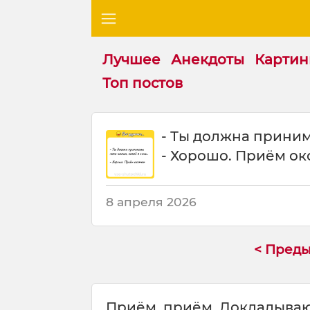
Лучшее
Анекдоты
Картин
Топ постов
Ш
- Ты должна принима
у
- Хорошо. Приём о
т
к
а
:
8 апреля 2026
-
Т
ы
< Пред
д
о
л
Приём, приём. Докладываю: 
ж