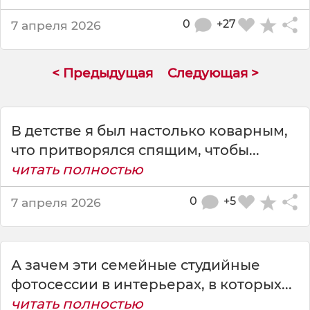
к
а
0
+27
7 апреля 2026
г
о
в
< Предыдущая
Следующая >
о
р
и
т
В детстве я был настолько коварным,
п
что притворялся спящим, чтобы...
а
читать полностью
р
н
0
+5
7 апреля 2026
ю
:
-
М
А зачем эти семейные студийные
и
л
фотосессии в интерьерах, в которых...
ы
читать полностью