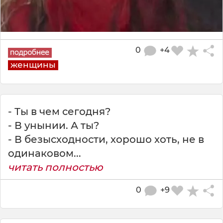
0
+4
женщины
- Ты в чем сегодня?
- В унынии. А ты?
- В безысходности, хорошо хоть, не в
одинаковом...
читать полностью
0
+9