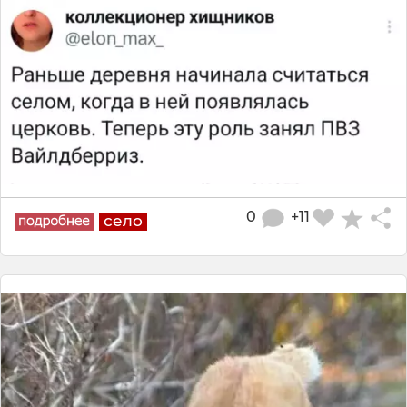
0
+11
село