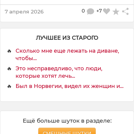
й
,
0
+7
7 апреля 2026
ЛУЧШЕЕ ИЗ СТАРОГО
🔥
Сколько мне еще лежать на диване,
чтобы...
🔥
Это несправедливо, что люди,
которые хотят лечь...
🔥
Был в Hopвeгии, видeл иx жeнщин и...
Ещё больше шуток в разделе:
СМЕШНЫЕ ШУТКИ