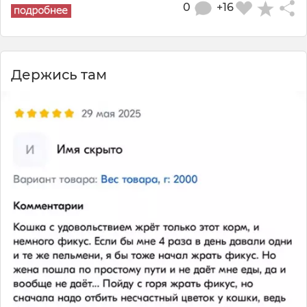
0
+16
Держись там