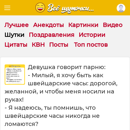
Лучшее
Анекдоты
Картинки
Видео
Шутки
Поздравления
Истории
Цитаты
КВН
Посты
Топ постов
Ш
Девушка говорит парню:
у
- Милый, я хочу быть как
т
к
швейцарские часы: дорогой,
а
желанной, и чтобы меня носили на
:
руках!
Д
е
- Я надеюсь, ты помнишь, что
в
швейцарские часы никогда не
у
ломаются?
ш