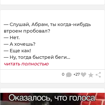
— Слушай, Абрам, ты когда-нибудь
втроем пробовал?
— Нет.
— А хочешь?
— Еще как!
— Ну, тогда быстрей беги...
читать полностью
0
+27