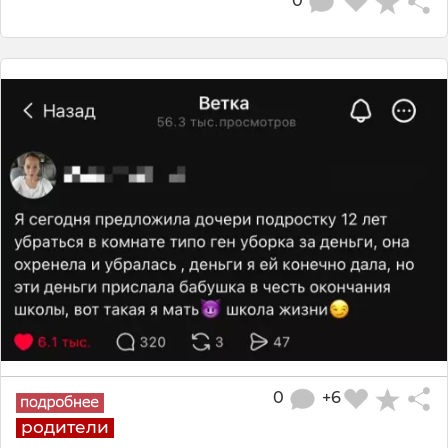
0
0
+6
родители