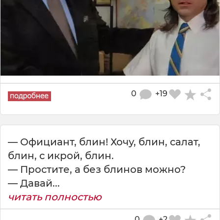
0
+19
— Официант, блин! Хочу, блин, салат,
блин, с икрой, блин.
— Простите, а без блинов можно?
— Давай...
читать полностью
0
+2