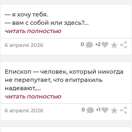
ш
к
— я хочу тебя.
а
,
— вам с собой или здесь?...
я
читать полностью
г
р
0
+2
6 апреля 2026
е
ш
и
л
Епископ — человек, который никогда
!
не перепутает, что епитрахиль
Н
а
надевают,...
л
читать полностью
о
ж
0
+1
6 апреля 2026
и
т
е