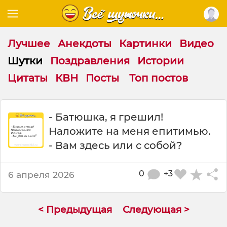
Лучшее
Анекдоты
Картинки
Видео
Шутки
Поздравления
Истории
Цитаты
КВН
Посты
Топ постов
Ш
- Батюшка, я грешил!
у
Наложите на меня епитимью.
т
к
- Вам здесь или с собой?
а
:
0
+3
6 апреля 2026
-
Б
а
т
< Предыдущая
Следующая >
ю