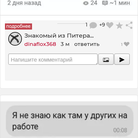
1
+9
Знакомый из Питера...
dinaflox368
3 м
ответить
1