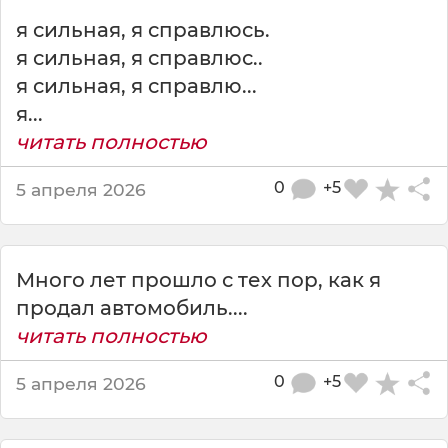
а
я сильная, я справлюсь.
я
д
я сильная, я справлюс..
е
я сильная, я справлю...
в
я...
о
ч
читать полностью
к
а
0
+5
5 апреля 2026
д
о
с
и
Много лет прошло с тех пор, как я
х
продал автомобиль....
п
читать полностью
о
р
0
+5
5 апреля 2026