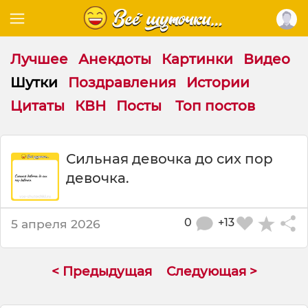
Лучшее
Анекдоты
Картинки
Видео
Шутки
Поздравления
Истории
Цитаты
КВН
Посты
Топ постов
Ш
Сильная девочка до сих пор
у
девочка.
т
к
а
:
0
+13
5 апреля 2026
С
и
л
< Предыдущая
Следующая >
ь
н