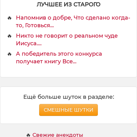
я
ЛУЧШЕЕ ИЗ СТАРОГО
д
о
🔥
Напомнив о добре, Что сделано когда-
к
то, Готовься...
в
🔥
Никто не говорит о реальном чуде
Иисуса....
🔥
А победитель этого конкурса
получает книгу Все...
Ещё больше шуток в разделе:
СМЕШНЫЕ ШУТКИ
🔥
Свежие анекдоты