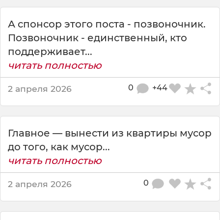
е
,
А спонсор этого поста - позвоночник.
к
т
Позвоночник - единственный, кто
о
поддерживает...
п
читать полностью
о
д
0
+44
2 апреля 2026
д
е
р
ж
Главное — вынести из квартиры мусор
и
в
до того, как мусор...
а
читать полностью
е
т
0
2 апреля 2026
п
о
р