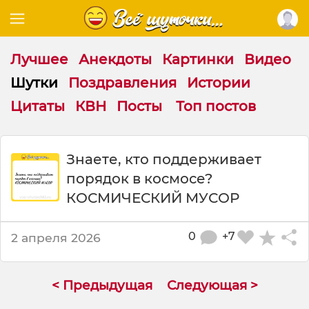
Лучшее
Анекдоты
Картинки
Видео
Шутки
Поздравления
Истории
Цитаты
КВН
Посты
Топ постов
Ш
Знаете, кто поддерживает
у
порядок в космосе?
т
к
КОСМИЧЕСКИЙ МУСОР
а
:
0
+7
2 апреля 2026
З
н
а
е
< Предыдущая
Следующая >
т