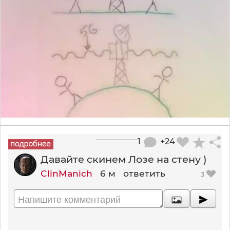
1
+24
Давайте скинем Лозе на стену )
ClinManich
6 м
ответить
3