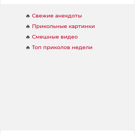
с
у
🔥
Свежие анекдоты
т
с
🔥
Прикольные картинки
т
🔥
Смешные видео
в
о
🔥
Топ приколов недели
в
а
т
ь