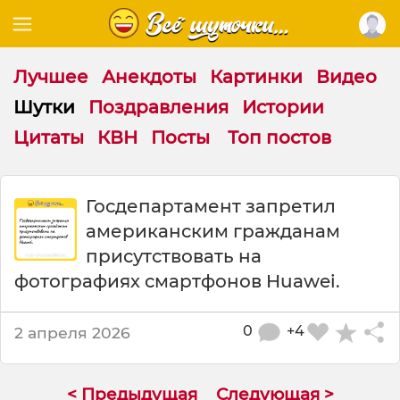
Лучшее
Анекдоты
Картинки
Видео
Шутки
Поздравления
Истории
Цитаты
КВН
Посты
Топ постов
Ш
Госдепартамент запретил
у
американским гражданам
т
к
присутствовать на
а
фотографиях смартфонов Huawei.
:
Г
о
0
+4
2 апреля 2026
с
д
е
< Предыдущая
Следующая >