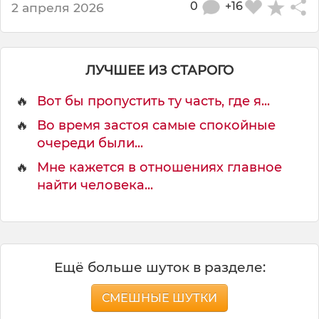
р
0
+16
2 апреля 2026
и
к
а
н
ЛУЧШЕЕ ИЗ СТАРОГО
с
к
🔥
Вот бы пропустить ту часть, где я...
и
🔥
Во время застоя самые спокойные
м
г
очереди были...
р
🔥
Мне кажется в отношениях главное
а
найти человека...
ж
д
а
н
а
м
Ещё больше шуток в разделе:
п
р
СМЕШНЫЕ ШУТКИ
и