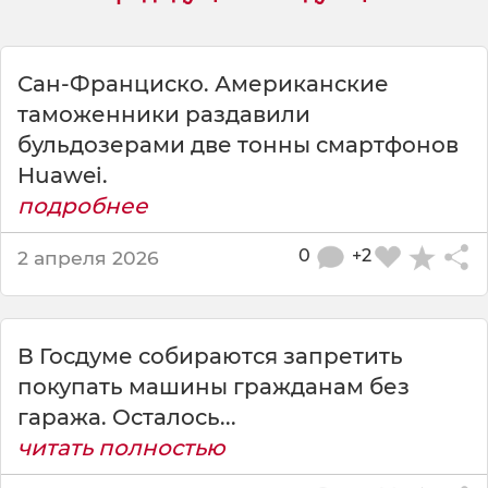
п
а
р
т
Сан-Франциско. Американские
а
таможенники раздавили
м
бульдозерами две тонны смартфонов
е
Huawei.
н
т
подробнее
з
а
0
+2
2 апреля 2026
п
р
е
т
В Госдуме собираются запретить
и
покупать машины гражданам без
л
гаража. Осталось...
а
м
читать полностью
е