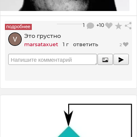
1
+10
Это грустно
marsataxuet
1 г
ответить
2