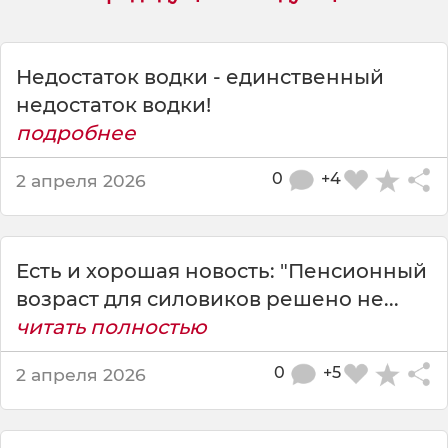
т
о
в
е
Недостаток водки - единственный
с
недостаток водки!
т
подробнее
ь
о
0
+4
2 апреля 2026
д
и
н
с
Есть и хорошая новость: "Пенсионный
у
щ
возраст для силовиков решено не...
е
читать полностью
с
т
0
+5
2 апреля 2026
в
е
н