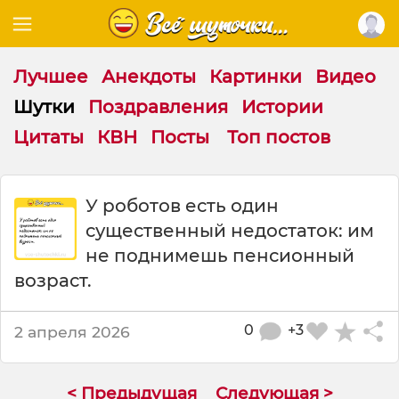
Лучшее
Анекдоты
Картинки
Видео
Шутки
Поздравления
Истории
Цитаты
КВН
Посты
Топ постов
Ш
У роботов есть один
у
существенный недостаток: им
т
к
не поднимешь пенсионный
а
возраст.
:
У
р
0
+3
2 апреля 2026
о
б
о
< Предыдущая
Следующая >