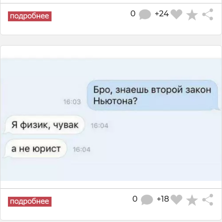
0
+24
0
+18