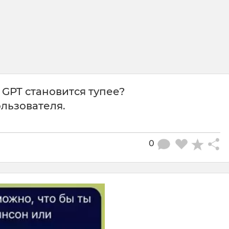
т GPT становится тупее?
ользователя.
0