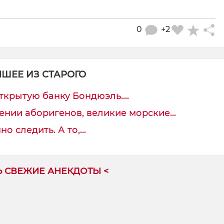
0
+2
ЧШЕЕ ИЗ СТАРОГО
ткрытую банку Бондюэль....
нии аборигенов, великие морские...
 следить. А то,...
Ь СВЕЖИЕ АНЕКДОТЫ <