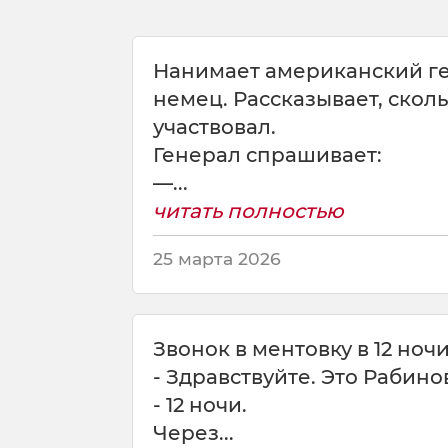
т
ь
к
Нанимает американский ге
а
немец. Рассказывает, сколь
к
участвовал.
г
у
Генерал спрашивает:
д
—...
и
читать полностью
т
Р
25 марта 2026
а
б
и
н
Звонок в ментовку в 12 ночи
о
в
- Здравствуйте. Это Рабино
и
- 12 ночи.
ч
Через...