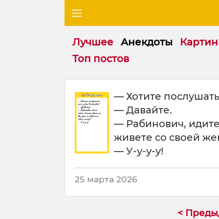
Лучшее
Анекдоты
Картин
Топ постов
Х
— Хотите послушать
о
— Давайте.
т
и
— Рабинович, идите
т
живете со своей ж
е
— У-у-у-у!
п
о
с
25 марта 2026
л
у
ш
< Пред
а