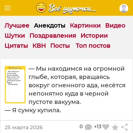
Лучшее
Анекдоты
Картинки
Видео
Шутки
Поздравления
Истории
Цитаты
КВН
Посты
Топ постов
М
— Мы находимся на огромной
ы
глыбе, которая, вращаясь
н
а
вокруг огненного ада, несётся
х
непонятно куда в черной
о
пустоте вакуума.
д
и
— Я сумку купила.
м
с
0
+13
25 марта 2026
я