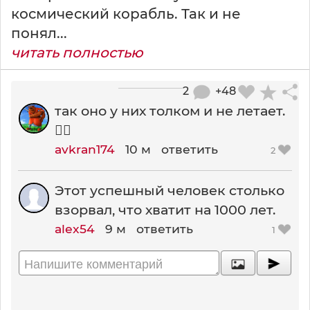
космический корабль. Так и не
понял...
читать полностью
2
+48
так оно у них толком и не летает.
🤷‍♂️
avkran174
10 м
ответить
2
Этот успешный человек столько
взорвал, что хватит на 1000 лет.
alex54
9 м
ответить
1