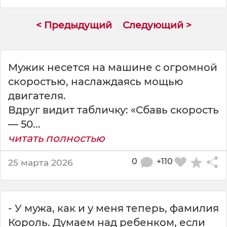
н
а
< Предыдущий
Следующий >
о
г
р
о
Мужик несется на машине с огромной
м
скоростью, наслаждаясь мощью
н
о
двигателя.
й
Вдруг видит табличку: «Сбавь скорость
г
— 50...
л
читать полностью
ы
б
е
0
+110
25 марта 2026
- У мужа, как и у меня теперь, фамилия
Король. Думаем над ребенком, если