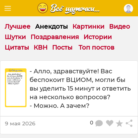
Лучшее
Анекдоты
Картинки
Видео
Шутки
Поздравления
Истории
Цитаты
КВН
Посты
Топ постов
А
- Алло, здравствуйте! Вас
л
беспокоит ВЦИОМ, могли бы
л
о
вы уделить 15 минут и ответить
з
на несколько вопросов?
д
- Можно. А зачем?
р
а
в
0
9 мая 2026
с
т