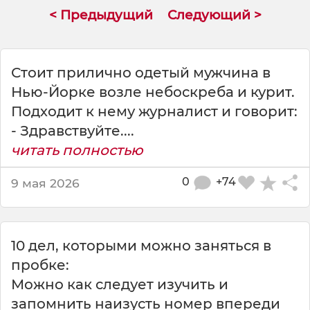
в
< Предыдущий
Следующий >
у
й
т
е
Стоит прилично одетый мужчина в
В
Нью-Йорке возле небоскреба и курит.
а
Подходит к нему журналист и говорит:
с
б
- Здравствуйте....
е
читать полностью
с
п
0
+74
9 мая 2026
о
к
о
и
10 дел, которыми можно заняться в
т
пробке:
В
Ц
Можно как следует изучить и
И
запомнить наизусть номер впереди