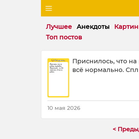
Лучшее
Анекдоты
Картин
Топ постов
П
Приснилось, что на
р
всё нормально. Спл
и
с
н
и
л
о
10 мая 2026
с
ь
ч
< Пред
т
о