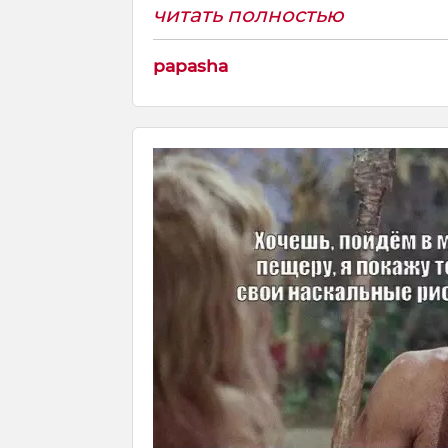
читать полностью
papasha