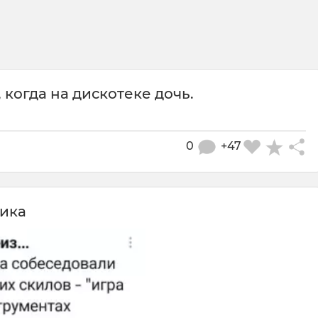
 когда на дискотеке дочь.
0
+47
тика