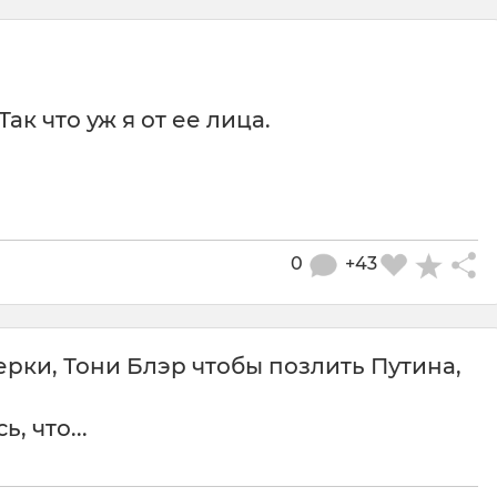
ак что уж я от ее лица.
0
+43
рки, Тони Блэр чтобы позлить Путина,
, что...