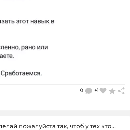
0
+1
лай пожалуйста так, чтоб у тех кто...