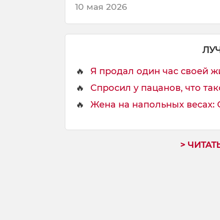
с
10 мая 2026
ы
п
а
ю
ЛУ
с
ь
🔥
Я продал один час своей жи
🔥
Спросил у пацанов, что тако
🔥
Жена на напольных весах: Ой
> ЧИТАТ