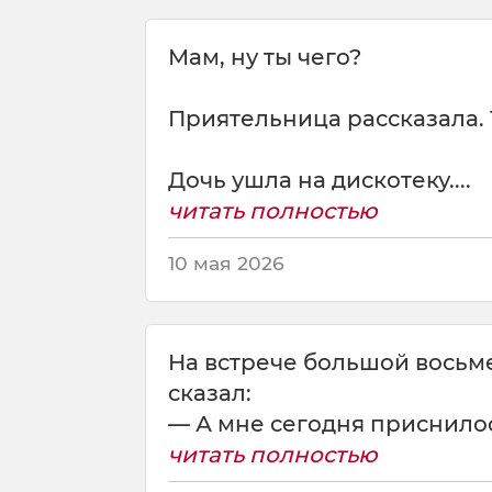
н
а
Мам, ну ты чего?
р
а
Приятельница рассказала. Т
б
о
т
Дочь ушла на дискотеку....
у
читать полностью
о
п
а
10 мая 2026
з
д
ы
в
На встрече большой восьме
а
сказал:
ю
— А мне сегодня приснилось
П
читать полностью
р
о