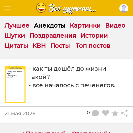
Лучшее
Анекдоты
Картинки
Видео
Шутки
Поздравления
Истории
Цитаты
КВН
Посты
Топ постов
к
- как ты дошёл до жизни
а
такой?
к
т
- все началось с печенегов.
ы
д
о
ш
0
21 мая 2026
ё
л
д