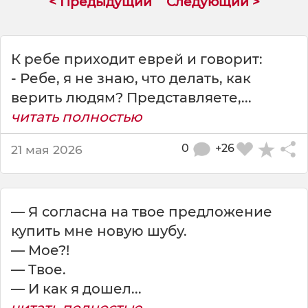
< Предыдущий
Следующий >
о
ж
и
з
К ребе приходит еврей и говорит:
н
- Ребе, я не знаю, что делать, как
и
верить людям? Представляете,...
читать полностью
0
+26
21 мая 2026
— Я согласна на твое предложение
купить мне новую шубу.
— Мое?!
— Твое.
— И как я дошел...
читать полностью