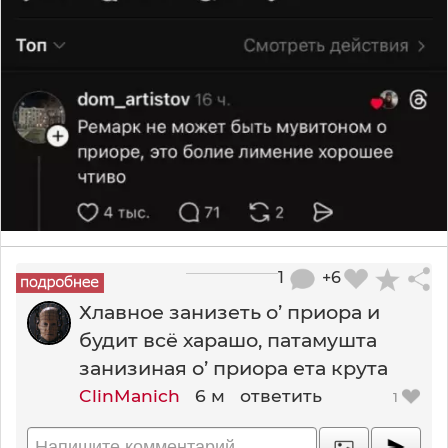
1
+6
Хлавное занизеть о’ приора и
будит всё харашо, патамушта
занизиная о’ приора ета крута
ClinManich
6 м
ответить
1