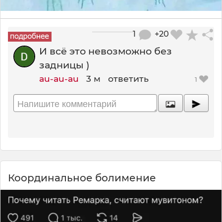
1
+20
И всё это невозможно без
задницы )
au-au-au
3 м
ответить
1
Координальное болимение