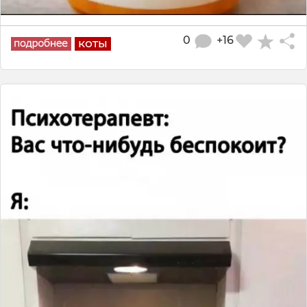
0
+16
коты