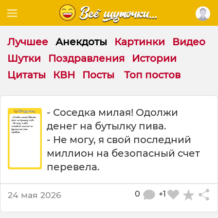
Лучшее
Анекдоты
Картинки
Видео
Шутки
Поздравления
Истории
Цитаты
КВН
Посты
Топ постов
С
- Соседка милая! Одолжи
о
денег на бутылку пива.
с
е
- Не могу, я свой последний
д
миллион на безопасный счет
к
перевела.
а
м
и
0
+1
24 мая 2026
л
а