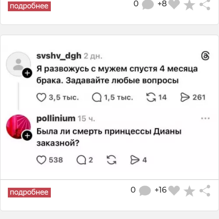
0
+8
0
+16