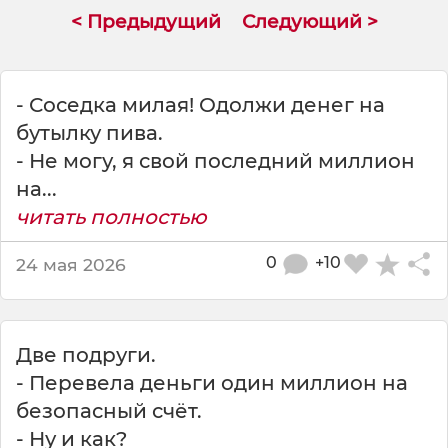
я
< Предыдущий
Следующий >
О
д
о
л
- Соседка милая! Одолжи денег на
ж
бутылку пива.
и
- Не могу, я свой последний миллион
д
е
на...
н
читать полностью
е
г
0
+10
24 мая 2026
н
а
Две подруги.
- Перевела деньги один миллион на
безопасный счёт.
- Ну и как?