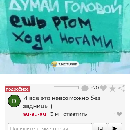
1
+20
И всё это невозможно без
задницы )
au-au-au
3 м
ответить
1