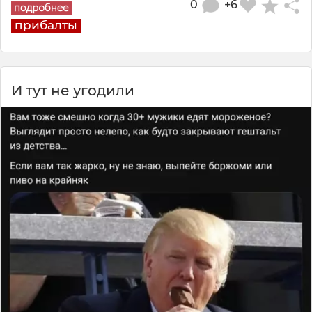
0
+6
прибалты
И тут не угодили