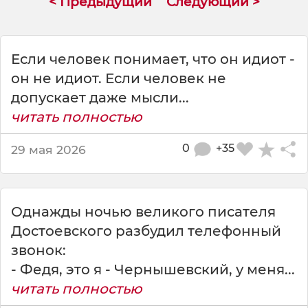
< Предыдущий
Следующий >
о
т
Д
о
Если человек понимает, что он идиот -
с
он не идиот. Если человек не
т
допускает даже мысли...
о
е
читать полностью
в
с
0
+35
29 мая 2026
к
о
г
о
Однажды ночью великого писателя
э
Достоевского разбудил телефонный
т
о
звонок:
- Федя, это я - Чернышевский, у меня...
читать полностью