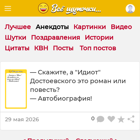
Лучшее
Анекдоты
Картинки
Видео
Шутки
Поздравления
Истории
Цитаты
КВН
Посты
Топ постов
С
— Скажите, а "Идиот"
к
Достоевского это роман или
а
ж
повесть?
и
— Автобиография!
т
е
а
0
29 мая 2026
И
д
и